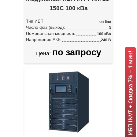
150C 100 кВа
Тип ИБП:
on-line
Число фаз (выход):
3
Номинальная мощность:
100 кВа
Напряжение АКБ:
240 В
по запросу
Цена:
ИБП INVT + Скидка 7% = 1 мин!