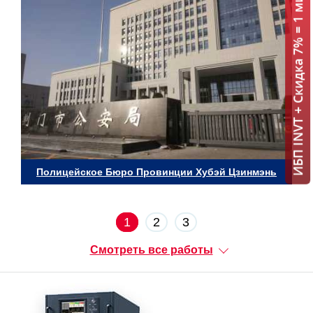
ИБП INVT + Скидка 7% = 1 мин!
Полицейское Бюро Провинции Хубэй Цзинмэнь
1
2
3
Смотреть все работы