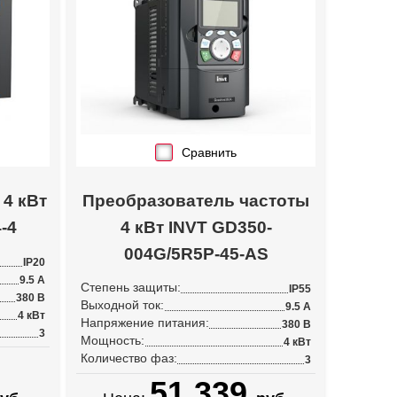
Сравнить
4 кВт
Преобразователь частоты
-4
4 кВт INVT GD350-
004G/5R5P-45-AS
IP20
9.5 А
Степень защиты:
IP55
380 В
Выходной ток:
9.5 А
4 кВт
Напряжение питания:
380 В
3
Мощность:
4 кВт
Количество фаз:
3
51 339