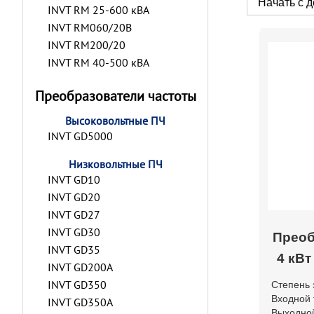
INVT RM 25-600 кВА
INVT RM060/20B
INVT RM200/20
INVT RM 40-500 кВА
Преобразователи частоты
Высоковольтные ПЧ
INVT GD5000
Низковольтные ПЧ
INVT GD10
INVT GD20
INVT GD27
INVT GD30
Преоб
INVT GD35
4 кВт
INVT GD200A
INVT GD350
Степень 
Входной 
INVT GD350A
Выходной