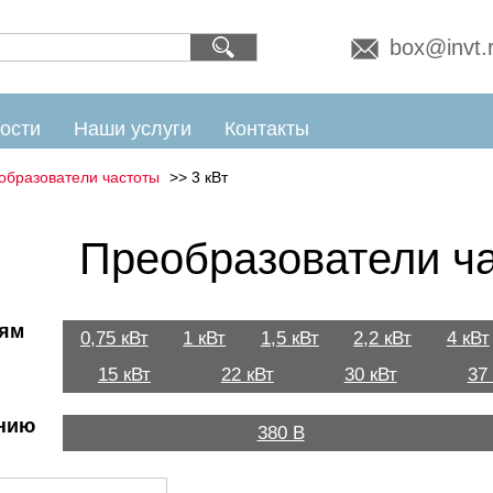
box@invt.
ости
Наши услуги
Контакты
образователи частоты
3 кВт
Преобразователи ча
ям
0,75 кВт
1 кВт
1,5 кВт
2,2 кВт
4 кВт
15 кВт
22 кВт
30 кВт
37
нию
380 В