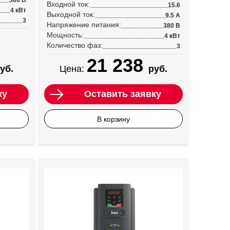
380 В
Входной ток:
15.6
4 кВт
Выходной ток:
9.5 А
3
Напряжение питания:
380 В
Мощность:
4 кВт
Количество фаз:
3
21 238
уб.
Цена:
руб.
ку
Оставить заявку
В корзину