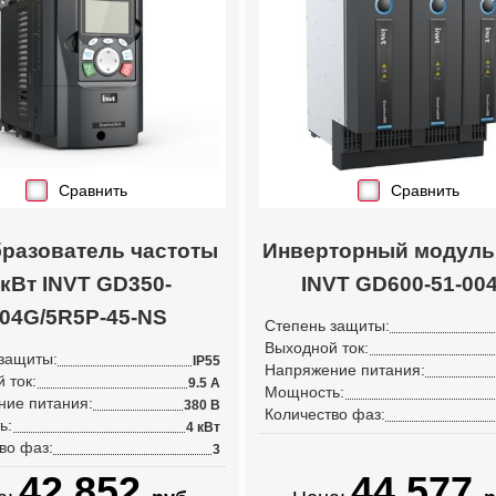
Сравнить
Сравнить
разователь частоты
Инверторный модуль 
 кВт INVT GD350-
INVT GD600-51-004
04G/5R5P-45-NS
Степень защиты:
Выходной ток:
защиты:
IP55
Напряжение питания:
 ток:
9.5 А
Мощность:
ние питания:
380 В
Количество фаз:
ь:
4 кВт
во фаз:
3
42 852
44 577