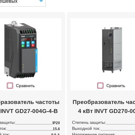
Сравнить
Сравнить
разователь частоты
Преобразователь ча
 INVT GD27-004G-4-B
4 кВт INVT GD270-0
защиты:
Степень защиты:
IP20
ток:
Выходной ток:
15.6
 ток:
Напряжение питания: