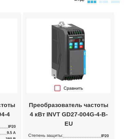
Сравнить
стоты
Преобразователь частоты
04-4
4 кВт INVT GD27-004G-4-B-
EU
IP20
9.5 А
Степень защиты:
IP20