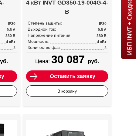
ИБП INVT + Скидка 7% = 1 мин!
A-
4 кВт INVT GD350-19-004G-4-
B
Степень защиты:
IP20
IP20
Выходной ток:
9.5 А
9.5 А
Напряжение питания:
380 В
380 В
Мощность:
4 кВт
4 кВт
Количество фаз:
3
3
30 087
уб.
Цена:
руб.
ку
Оставить заявку
В корзину