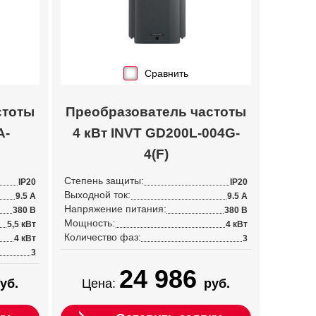
Сравнить
стоты
Преобразователь частоты
A-
4 кВт INVT GD200L-004G-
4(F)
Степень защиты:
IP20
IP20
Выходной ток:
9.5 А
9.5 А
Напряжение питания:
380 В
380 В
Мощность:
5,5 кВт
4 кВт
Количество фаз:
4 кВт
3
3
24 986
уб.
Цена:
руб.