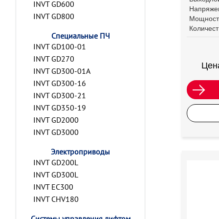
INVT GD600
Напряже
INVT GD800
Мощност
Количест
Специальные ПЧ
INVT GD100-01
INVT GD270
Цен
INVT GD300-01A
INVT GD300-16
INVT GD300-21
INVT GD350-19
INVT GD2000
INVT GD3000
Электроприводы
INVT GD200L
INVT GD300L
INVT EC300
INVT CHV180
Системы управления лифтом