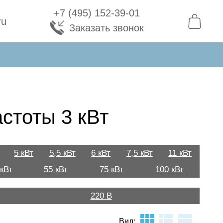
+7 (495) 152-39-01
ru
Заказать звонок
стоты 3 кВт
5 кВт
5,5 кВт
6 кВт
7,5 кВт
11 кВт
 кВт
55 кВт
75 кВт
100 кВт
220 В
Вид: