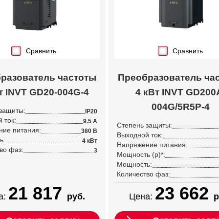
Сравнить
Сравнить
разователь частоты
Преобразователь ча
т INVT GD20-004G-4
4 кВт INVT GD200
004G/5R5P-4
защиты:
IP20
 ток:
9.5 А
Степень защиты:
ние питания:
380 В
Выходной ток:
ь:
4 кВт
Напряжение питания:
во фаз:
3
Мощность (p)*:
Мощность:
Количество фаз:
21 817
23 662
а:
руб.
Цена:
р