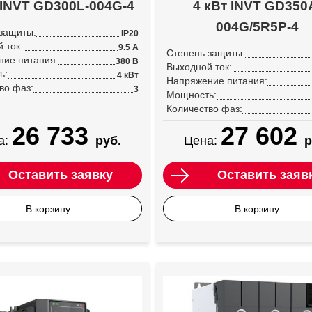
 INVT GD300L-004G-4
4 кВт INVT GD350
004G/5R5P-4
защиты:
IP20
 ток:
9.5 А
Степень защиты:
ние питания:
380 В
Выходной ток:
ь:
4 кВт
Напряжение питания:
во фаз:
3
Мощность:
Количество фаз:
26 733
27 602
а:
руб.
Цена:
р
Оставить заявку
Оставить заяв
В корзину
В корзину