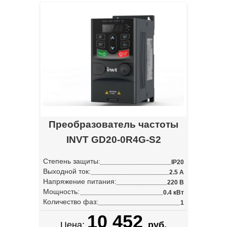
Преобразователь частоты
INVT GD20-0R4G-S2
Степень защиты:
IP20
Выходной ток:
2.5 А
Напряжение питания:
220 В
Мощность:
0.4 кВт
Количество фаз:
1
10 452
Цена:
руб.