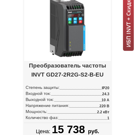
ИБП INVT + Скидка 7% = 1 мин!
Преобразователь частоты
INVT GD27-2R2G-S2-B-EU
Степень защиты:
IP20
Входной ток:
24.3
Выходной ток:
10 А
Напряжение питания:
220 В
Мощность:
2.2 кВт
Количество фаз:
1
15 738
Цена:
руб.