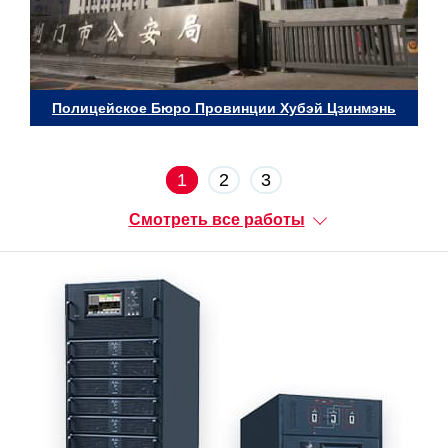
Полицейское Бюро Провинции Хубэй Цзинмэнь
1
2
3
Смотреть все работы