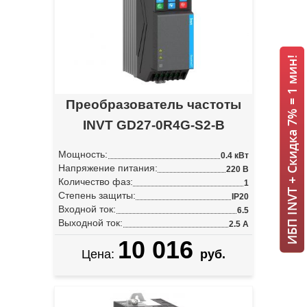
ИБП INVT + Скидка 7% = 1 мин!
Преобразователь частоты
INVT GD27-0R4G-S2-B
Мощность:
0.4 кВт
Напряжение питания:
220 В
Количество фаз:
1
Степень защиты:
IP20
Входной ток:
6.5
Выходной ток:
2.5 А
10 016
Цена:
руб.