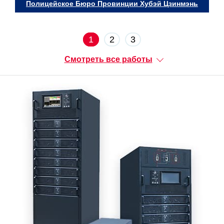
Полицейское Бюро Провинции Хубэй Цзинмэнь
1
2
3
Смотреть все работы