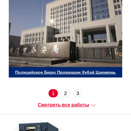
Полицейское Бюро Провинции Хубэй Цзинмэнь
1
2
3
Смотреть все работы