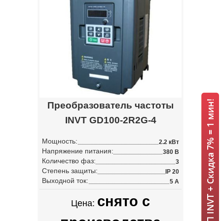
ИБП INVT + Скидка 7% = 1 мин!
Преобразователь частоты
INVT GD100-2R2G-4
Мощность:
2.2 кВт
Напряжение питания:
380 В
Количество фаз:
3
Степень защиты:
IP 20
Выходной ток:
5 А
снято с
Цена: