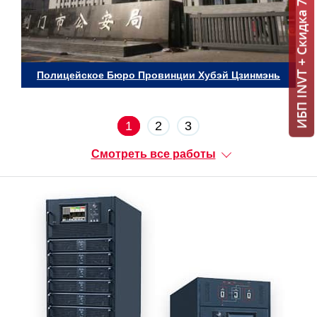
ИБП INVT + Скидка 7% = 1 мин!
Полицейское Бюро Провинции Хубэй Цзинмэнь
1
2
3
Смотреть все работы