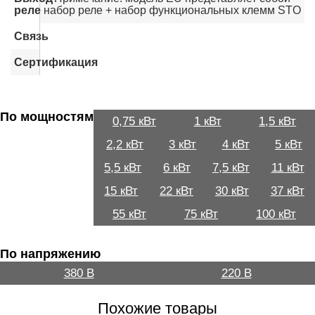
реле
набор реле + набор функциональных клемм STO
Связь
Сертификация
По мощностям
0,75 кВт
1 кВт
1,5 кВт
2,2 кВт
3 кВт
4 кВт
5 кВт
5,5 кВт
6 кВт
7,5 кВт
11 кВт
15 кВт
22 кВт
30 кВт
37 кВт
55 кВт
75 кВт
100 кВт
По напряжению
380 В
220 В
Похожие товары