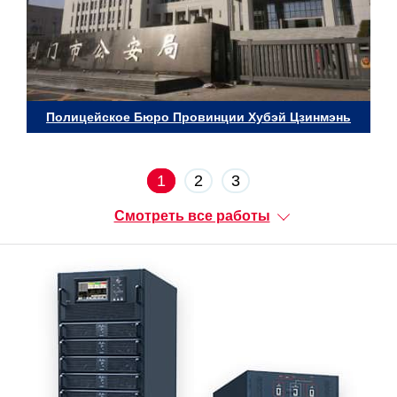
Полицейское Бюро Провинции Хубэй Цзинмэнь
1
2
3
Смотреть все работы