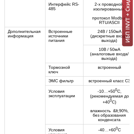
ИБП INVT + Скидка 7% = 1 мин!
Интерфейс RS-
2-х проводной,
485
изолированный,
протокол Modbus
RTU/ASCII
Дополнительная
Встроенные
24В / 150мА
информация
источники
(дискретные входа/
питания
выхода)
10В / 50мА
(аналоговые входа/
выхода)
Тормозной
встроенный
ключ
ЭМС фильтр
встроенный класс С3
0
-10…+50
С,
Условия
эксплуатации
(рекомендуемая до
0
+40
С)
влажность
&lt;
90%,
без образования
конденсата
0
-40…+60
С
Условия