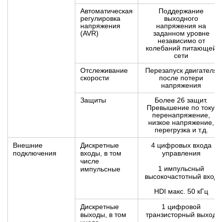
Автоматическая
Поддержание
регулировка
выходного
напряжения
напряжения на
(AVR)
заданном уровне
независимо от
колебаний питающей
сети
Отслеживание
Перезапуск двигателя
скорости
после потери
напряжения
Защиты
Более 26 защит.
Превышение по току,
перенапряжение,
низкое напряжение,
перегрузка и т.д.
Внешние
Дискретные
4 цифровых входа
подключения
входы, в том
управления
числе
1 импульсный
импульсные
высокочастотный вход
HDI макс. 50 кГц
Дискретные
1 цифровой
выходы, в том
транзисторный выход