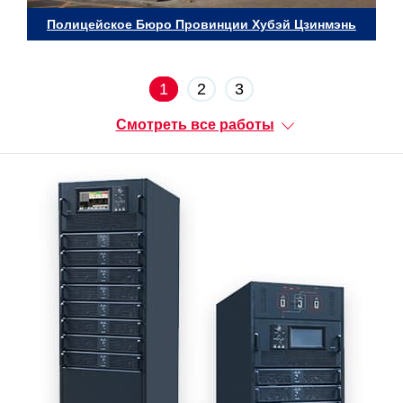
Полицейское Бюро Провинции Хубэй Цзинмэнь
1
2
3
Смотреть все работы