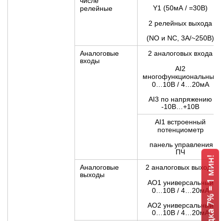
числе
Y1 (50мА / =30В)
релейные
2 релейных выхода
(NO и NC, 3A/~250В)
Аналоговые
2 аналоговых входа
входы
AI2
многофункциональный
0…10В / 4…20мА
AI3 по напряжению
-10В…+10В
AI1 встроенный
потенциометр
панель управления
ПЧ
Аналоговые
2 аналоговых выхода
выходы
АО1 универсальный
0…10В / 4…20мА
АО2 универсальный
0…10В / 4…20мА