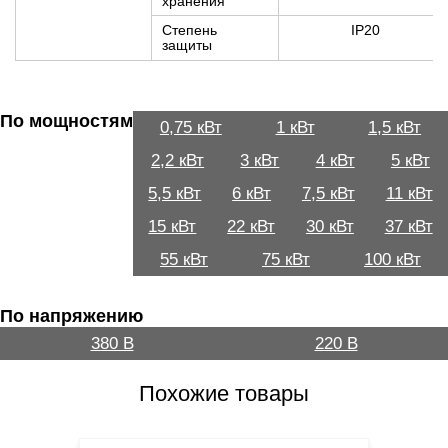
хранения
Степень
IP20
защиты
По мощностям
0,75 кВт
1 кВт
1,5 кВт
2,2 кВт
3 кВт
4 кВт
5 кВт
5,5 кВт
6 кВт
7,5 кВт
11 кВт
15 кВт
22 кВт
30 кВт
37 кВт
55 кВт
75 кВт
100 кВт
По напряжению
380 В
220 В
Похожие товары