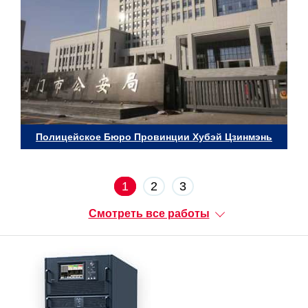
Полицейское Бюро Провинции Хубэй Цзинмэнь
1
2
3
Смотреть все работы