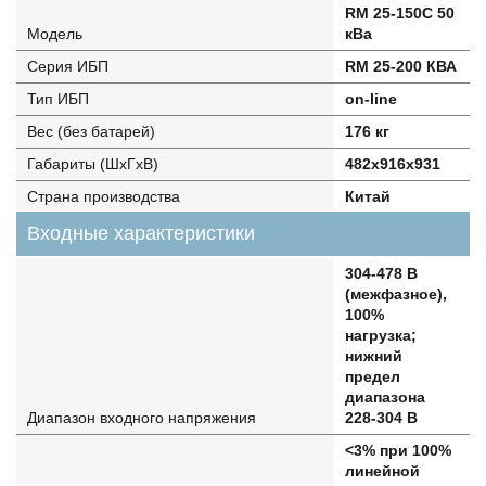
RM 25-150C 50
Модель
кВа
Серия ИБП
RM 25-200 КВА
Тип ИБП
on-line
Вес (без батарей)
176 кг
Габариты (ШхГхВ)
482х916х931
Страна производства
Китай
Входные характеристики
304-478 В
(межфазное),
100%
нагрузка;
нижний
предел
диапазона
Диапазон входного напряжения
228-304 В
<3% при 100%
линейной