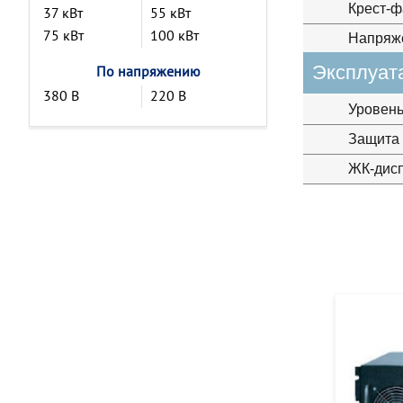
Крест-ф
37 кВт
55 кВт
75 кВт
100 кВт
Напряж
Эксплуат
По напряжению
380 В
220 В
Уровен
Защита 
ЖК-дис