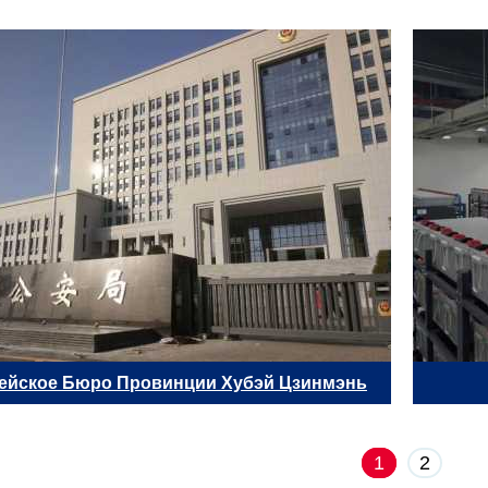
ейское Бюро Провинции Хубэй Цзинмэнь
1
2