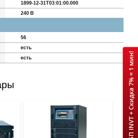
1899-12-31T03:01:00.000
240 В
56
есть
ИБП INVT + Скидка 7% = 1 мин!
есть
ары