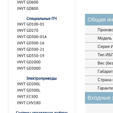
INVT GD600
INVT GD800
Специальные ПЧ
Общая и
INVT GD100-01
INVT GD270
Произв
INVT GD300-01A
Модель
INVT GD300-16
Серия 
INVT GD300-21
Тип ИБ
INVT GD350-19
INVT GD2000
Вес (бе
INVT GD3000
Габарит
Электроприводы
Страна 
INVT GD200L
Гаранти
INVT GD300L
INVT EC300
Входные 
INVT CHV180
Системы управления лифтом