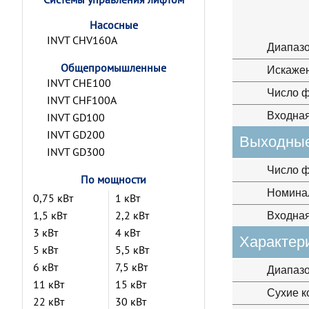
Насосные
INVT CHV160A
Диапазо
Общепромышленные
Искажен
INVT CHE100
Число ф
INVT CHF100A
Входная
INVT GD100
INVT GD200
Выходные
INVT GD300
Число ф
По мощности
Номина
0,75 кВт
1 кВт
1,5 кВт
2,2 кВт
Входная
3 кВт
4 кВт
Характер
5 кВт
5,5 кВт
6 кВт
7,5 кВт
Диапазо
11 кВт
15 кВт
Сухие к
22 кВт
30 кВт