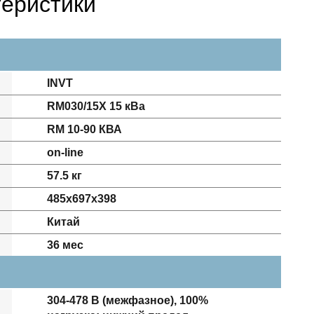
теристики
INVT
RM030/15X 15 кВа
RM 10-90 КВА
on-line
57.5 кг
485х697х398
Китай
36 мес
304-478 В (межфазное), 100%