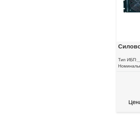
Силово
Тип ИБП:
Номиналь
Цен