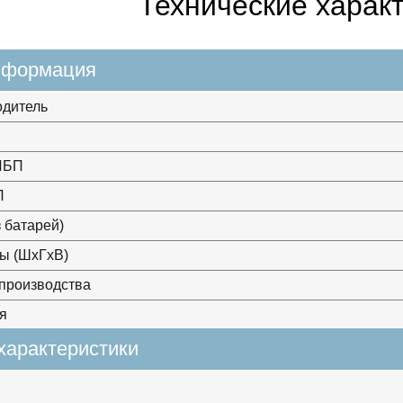
Технические харак
нформация
одитель
ИБП
П
з батарей)
ы (ШхГхВ)
производства
я
характеристики