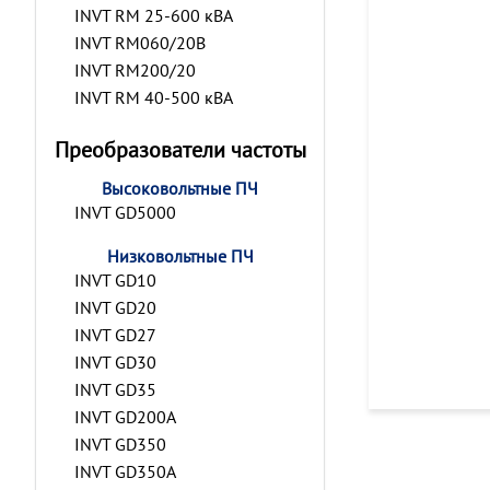
INVT RM 25-600 кВА
INVT RM060/20B
INVT RM200/20
INVT RM 40-500 кВА
Преобразователи частоты
Высоковольтные ПЧ
INVT GD5000
Низковольтные ПЧ
INVT GD10
INVT GD20
INVT GD27
INVT GD30
INVT GD35
INVT GD200A
INVT GD350
INVT GD350A