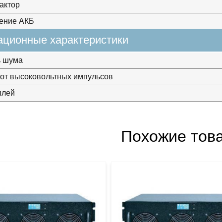
актор
ение АКБ
ационные характеристики
ь шума
от высоковольтных импульсов
плей
Похожие тов