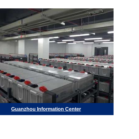
Guanzhou Information Center
Обла