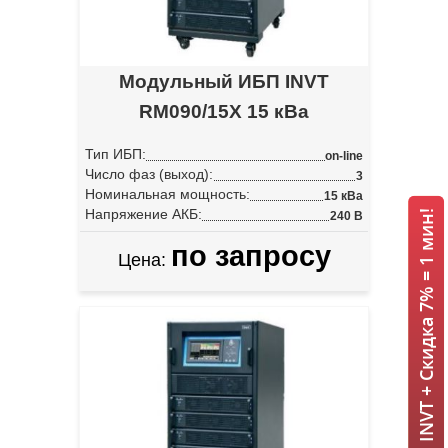
Модульный ИБП INVT
RM090/15X 15 кВа
Тип ИБП:
on-line
Число фаз (выход):
3
Номинальная мощность:
15 кВа
Напряжение АКБ:
ИБП INVT + Скидка 7% = 1 мин!
240 В
по запросу
Цена: