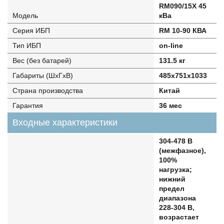
RM090/15X 45
Модель
кВа
Серия ИБП
RM 10-90 КВА
Тип ИБП
on-line
Вес (без батарей)
131.5 кг
Габариты (ШхГхВ)
485х751х1033
Страна производства
Китай
Гарантия
36 мес
Входные характеристики
304-478 В
(межфазное),
100%
нагрузка;
нижний
предел
диапазона
228-304 В,
возрастает