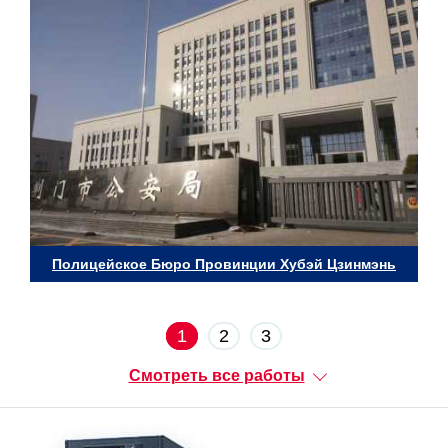
Полицейское Бюро Провинции Хубэй Цзинмэнь
1
2
3
Смотреть все работы