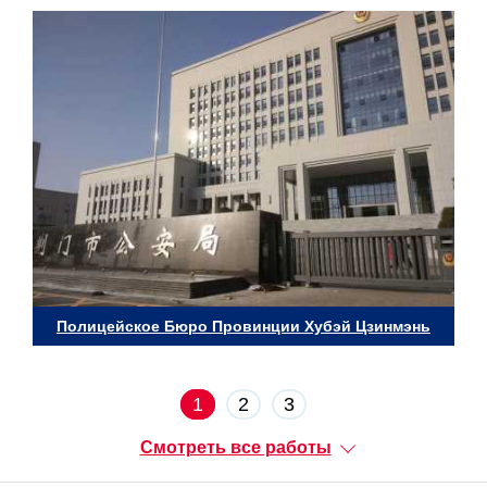
Полицейское Бюро Провинции Хубэй Цзинмэнь
1
2
3
Смотреть все работы