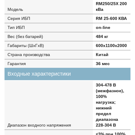
RM250/25X 200
Модель
кВа
Серия ИБП
RM 25-600 КВА
Тип ИБП
on-line
Вес (без батарей)
484 кг
Габариты (ШхГхВ)
600х1100х2000
Страна производства
Китай
Гарантия
36 мес
Входные характеристики
304-478 В
(межфазное),
100%
нагрузка;
нижний
предел
диапазона
Диапазон входного напряжения
228-304 В
<3% при 100%