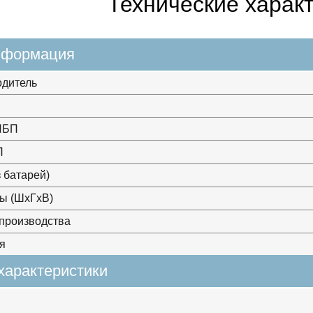
Технические харак
нформация
одитель
ИБП
П
з батарей)
ы (ШхГхВ)
производства
я
характеристики