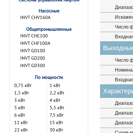
Диапазо
Насосные
INVT CHV160A
Искажен
Число ф
Общепромышленные
INVT CHE100
Входная
INVT CHF100A
Выходные
INVT GD100
INVT GD200
Число ф
INVT GD300
Номина
По мощности
Входная
0,75 кВт
1 кВт
Характер
1,5 кВт
2,2 кВт
3 кВт
4 кВт
Диапазо
5 кВт
5,5 кВт
Диапазо
6 кВт
7,5 кВт
11 кВт
15 кВт
Диапазо
22 кВт
30 кВт
Сухие к