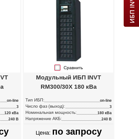
Сравнить
NVT
Модульный ИБП INVT
Ва
RM300/30X 180 кВа
Тип ИБП:
on-line
on-line
Число фаз (выход):
3
3
Номинальная мощность:
120 кВа
180 кВа
Напряжение АКБ:
240 В
240 В
су
по запросу
Цена: