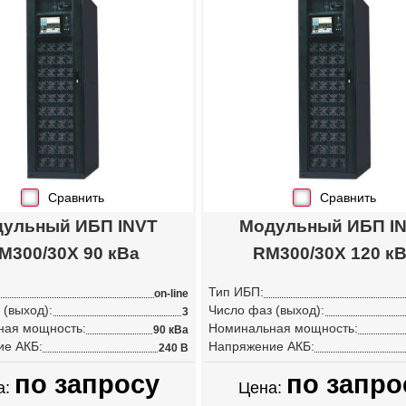
Сравнить
Сравнить
ульный ИБП INVT
Модульный ИБП I
M300/30X 90 кВа
RM300/30X 120 к
Тип ИБП:
on-line
 (выход):
Число фаз (выход):
3
ная мощность:
Номинальная мощность:
90 кВа
ие АКБ:
Напряжение АКБ:
240 В
по запросу
по запро
а:
Цена: