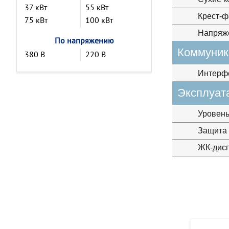
37 кВт
55 кВт
Крест-ф
75 кВт
100 кВт
Напряж
По напряжению
Коммуник
380 В
220 В
Интерф
Эксплуат
Уровен
Защита 
ЖК-дис