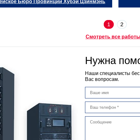
ейское Бюро Провинции Хубэй Цзинмэнь
1
2
Смотреть все работ
Нужна пом
Наши специалисты бес
Вас вопросам.