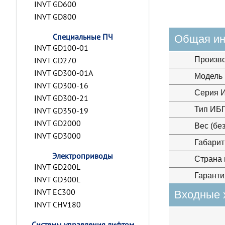
INVT GD600
INVT GD800
Специальные ПЧ
Общая и
INVT GD100-01
INVT GD270
Произв
INVT GD300-01A
Модель
INVT GD300-16
Серия 
INVT GD300-21
Тип ИБ
INVT GD350-19
INVT GD2000
Вес (бе
INVT GD3000
Габарит
Электроприводы
Страна 
INVT GD200L
Гаранти
INVT GD300L
INVT EC300
Входные 
INVT CHV180
Системы управления лифтом