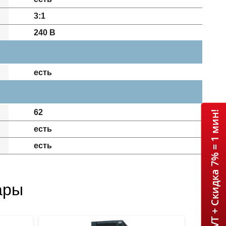
3:1
240 В
есть
62
ИБП INVT + Скидка 7% = 1 мин!
есть
есть
ары