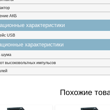
актор
ение АКБ
ационные характеристики
ейс USB
ационные характеристики
ь шума
от высоковольтных импульсов
плей
Похожие тов