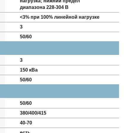
нагрузка; нижний предел
диапазона 228-304 В
<3% при 100% линейной нагрузке
3
50/60
3
150 кВа
50/60
50/60
380/400/415
40-70
есть