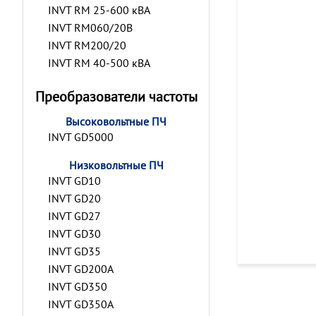
INVT RM 25-600 кВА
INVT RM060/20B
INVT RM200/20
INVT RM 40-500 кВА
Преобразователи частоты
Высоковольтные ПЧ
INVT GD5000
Низковольтные ПЧ
INVT GD10
INVT GD20
INVT GD27
INVT GD30
INVT GD35
INVT GD200A
INVT GD350
INVT GD350A