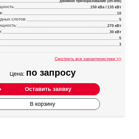
двойное преобразование (on-line)
щность:
150 кВа / 135 кВт
в:
10
дных слотов:
5
ощность:
270 кВт
я:
30 кВт
5
:
3
Смотреть все характеристики >>
по запросу
Цена:
Оставить заявку
В корзину