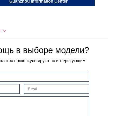
Guanzhou Information Center
Обла
ы
ощь в выборе модели?
платно проконсультируют по интересующим