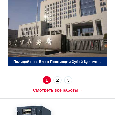
Полицейское Бюро Провинции Хубэй Цзинмэнь
1
2
3
Смотреть все работы