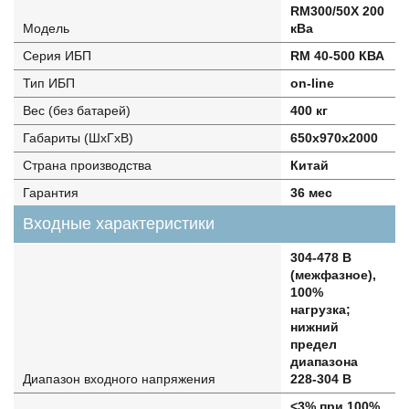
RM300/50X 200
Модель
кВа
Серия ИБП
RM 40-500 КВА
Тип ИБП
on-line
Вес (без батарей)
400 кг
Габариты (ШхГхВ)
650х970х2000
Страна производства
Китай
Гарантия
36 мес
Входные характеристики
304-478 В
(межфазное),
100%
нагрузка;
нижний
предел
диапазона
Диапазон входного напряжения
228-304 В
<3% при 100%