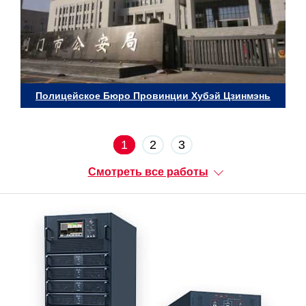
Полицейское Бюро Провинции Хубэй Цзинмэнь
1
2
3
Смотреть все работы