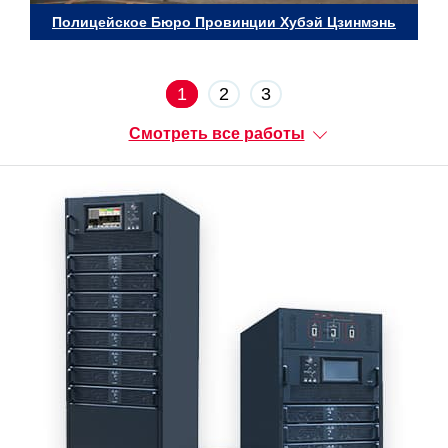
Полицейское Бюро Провинции Хубэй Цзинмэнь
1
2
3
Смотреть все работы