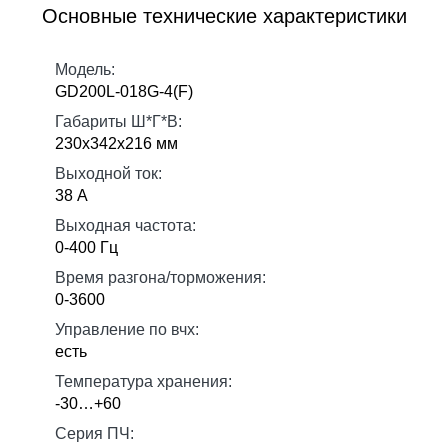
Основные технические характеристики
Модель:
GD200L-018G-4(F)
Габариты Ш*Г*В:
230х342х216 мм
Выходной ток:
38 А
Выходная частота:
0-400 Гц
Время разгона/торможения:
0-3600
Управление по вчх:
есть
Температура хранения:
-30…+60
Серия ПЧ: