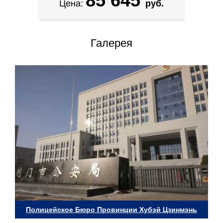
85 645
Цена:
руб.
Галерея
Полицейское Бюро Провинции Хубэй Цзинмэнь