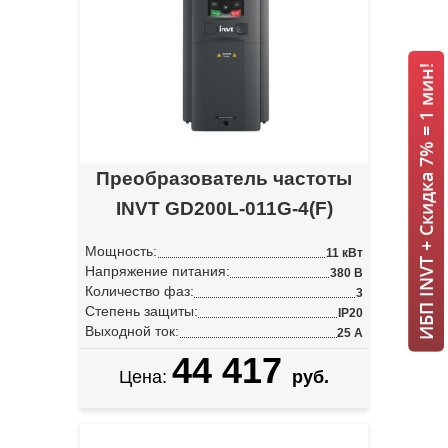
ИБП INVT + Скидка 7% = 1 мин!
Преобразователь частоты
INVT GD200L-011G-4(F)
Мощность:
11 кВт
Напряжение питания:
380 В
Количество фаз:
3
Степень защиты:
IP20
Выходной ток:
25 А
44 417
Цена:
руб.