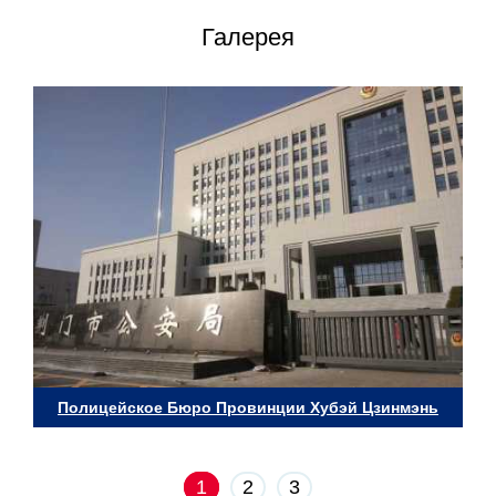
Галерея
Полицейское Бюро Провинции Хубэй Цзинмэнь
1
2
3