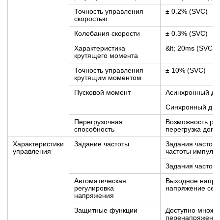
Точность управления
± 0.2% (SVC)
скоростью
Колебания скорости
± 0.3% (SVC)
Характеристика
&lt; 20ms (SVC)
крутящего момента
Точность управления
± 10% (SVC)
крутящим моментом
Пусковой момент
Асинхронный дви
Синхронный двиг
Перегрузочная
Возможность раб
способность
перегрузка допу
Характеристики
Задание частоты
Задания частоты
управления
частоты импуль-
Задания частоты
Автоматическая
Выходное напря
регулировка
напряжение сети
напряжения
Защитные функции
Доступно множес
перенапряжения,