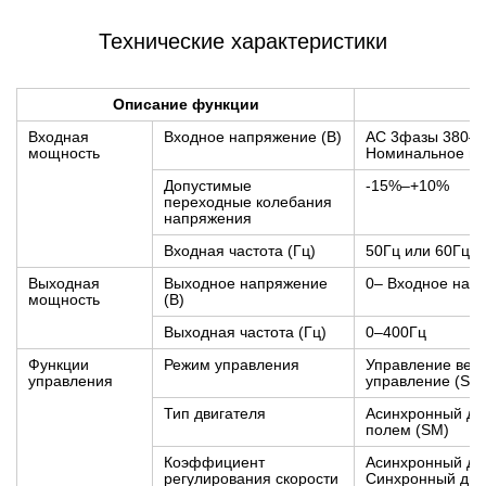
Технические характеристики
Описание функции
Входная
Входное напряжение (В)
AC 3фазы 380–
мощность
Номинальное на
Допустимые
-15%–+10%
переходные колебания
напряжения
Входная частота (Гц)
50Гц или 60Гц; 
Выходная
Выходное напряжение
0– Входное нап
мощность
(В)
Выходная частота (Гц)
0–400Гц
Функции
Режим управления
Управление вект
управления
управление (SV
Тип двигателя
Асинхронный дви
полем (SM)
Коэффициент
Асинхронный дви
регулирования скорости
Синхронный двиг