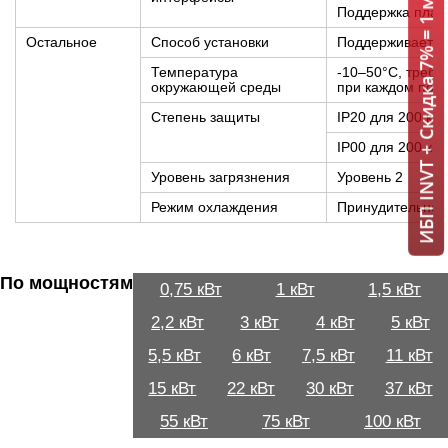
ИБП INVT + Скидка 7% = 1 мин!
Поддержка плат 
Остальное
Способ установки
Поддерживает н
Температура
-10–50°C, требу
окружающей среды
при каждом пов
Степень защиты
IP20 для 200 кВт
IP00 для 200 кВ
Уровень загрязнения
Уровень 2
Режим охлаждения
Принудительное
По мощностям
0,75 кВт
1 кВт
1,5 кВт
2,2 кВт
3 кВт
4 кВт
5 кВт
5,5 кВт
6 кВт
7,5 кВт
11 кВт
15 кВт
22 кВт
30 кВт
37 кВт
55 кВт
75 кВт
100 кВт