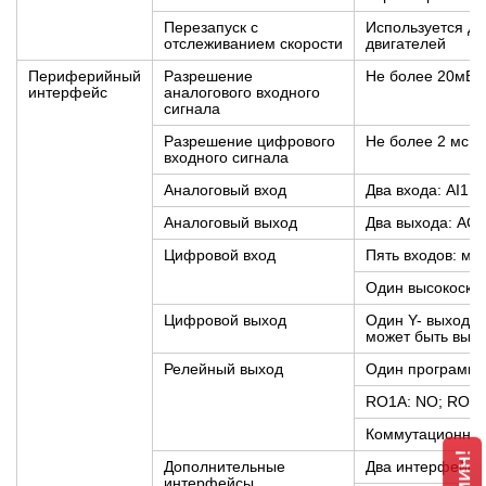
Перезапуск с
Используется д
отслеживанием скорости
двигателей
Периферийный
Разрешение
Не более 20мВ
интерфейс
аналогового входного
сигнала
Разрешение цифрового
Не более 2 мс
входного сигнала
Аналоговый вход
Два входа: AI1: 
Аналоговый выход
Два выхода: AO0
Цифровой вход
Пять входов: ма
Один высокоскор
Цифровой выход
Один Y- выход с
может быть выб
Релейный выход
Один программи
RO1A: NO; RO1B
Коммутационная
Дополнительные
Два интерфейса
интерфейсы