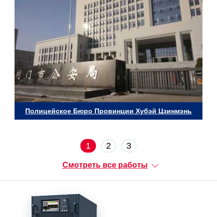
Полицейское Бюро Провинции Хубэй Цзинмэнь
1
2
3
Смотреть все работы