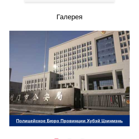
Галерея
Полицейское Бюро Провинции Хубэй Цзинмэнь