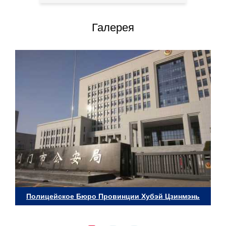
Галерея
Полицейское Бюро Провинции Хубэй Цзинмэнь