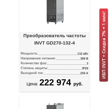
ИБП INVT + Скидка 7% = 1 мин!
Преобразователь частоты
INVT GD270-132-4
Мощность:
132 кВт
Напряжение питания:
380 В
Количество фаз:
3
Степень защиты:
IP20
Выходной ток:
250 А
222 974
Цена:
руб.