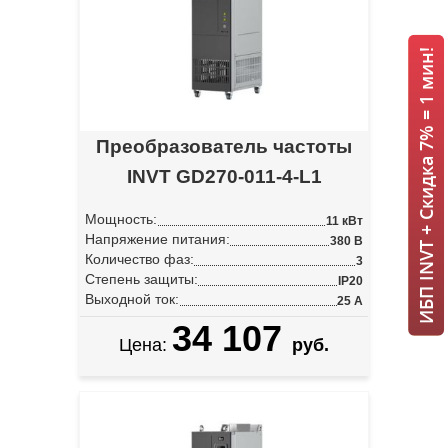
ИБП INVT + Скидка 7% = 1 мин!
Преобразователь частоты
INVT GD270-011-4-L1
Мощность:
11 кВт
Напряжение питания:
380 В
Количество фаз:
3
Степень защиты:
IP20
Выходной ток:
25 А
34 107
Цена:
руб.