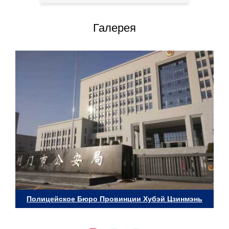
Галерея
Полицейское Бюро Провинции Хубэй Цзинмэнь