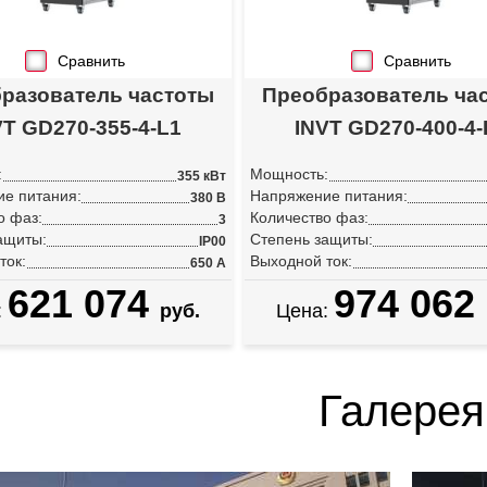
Сравнить
Сравнить
разователь частоты
Преобразователь ча
VT GD270-355-4-L1
INVT GD270-400-4-
:
Мощность:
355 кВт
е питания:
Напряжение питания:
380 В
о фаз:
Количество фаз:
3
ащиты:
Степень защиты:
IP00
ток:
Выходной ток:
650 А
621 074
974 062
:
руб.
Цена:
Галерея