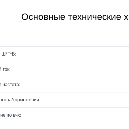
Основные технические х
 Ш*Г*В:
 ток:
 частота:
згона/торможения:
ие по вчх: