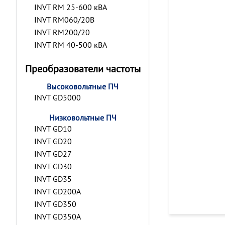
INVT RM 25-600 кВА
INVT RM060/20B
INVT RM200/20
INVT RM 40-500 кВА
Преобразователи частоты
Высоковольтные ПЧ
INVT GD5000
Низковольтные ПЧ
INVT GD10
INVT GD20
INVT GD27
INVT GD30
INVT GD35
INVT GD200A
INVT GD350
INVT GD350A