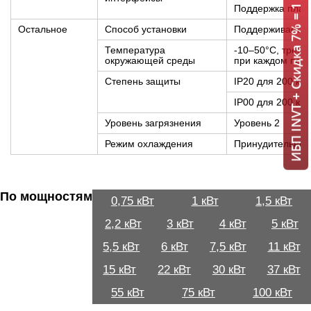
ИБП INVT + Скидка 7% = 1 мин!
Поддержка плат 
Остальное
Способ установки
Поддерживает н
Температура
-10–50°C, требу
окружающей среды
при каждом пов
Степень защиты
IP20 для 200 кВт
IP00 для 200 кВ
Уровень загрязнения
Уровень 2
Режим охлаждения
Принудительное
По мощностям
0,75 кВт
1 кВт
1,5 кВт
2,2 кВт
3 кВт
4 кВт
5 кВт
5,5 кВт
6 кВт
7,5 кВт
11 кВт
15 кВт
22 кВт
30 кВт
37 кВт
55 кВт
75 кВт
100 кВт