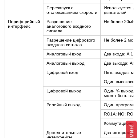
Перезапуск с
Используется д
отслеживанием скорости
двигателей
Периферийный
Разрешение
Не более 20мВ
интерфейс
аналогового входного
сигнала
Разрешение цифрового
Не более 2 мс
входного сигнала
Аналоговый вход
Два входа: AI1: 
Аналоговый выход
Два выхода: AO0
Цифровой вход
Пять входов: ма
Один высокоскор
Цифровой выход
Один Y- выход с
может быть выб
Релейный выход
Один программи
RO1A: NO; RO1B
Коммутационная
Дополнительные
Два интерфейса
интерфейсы