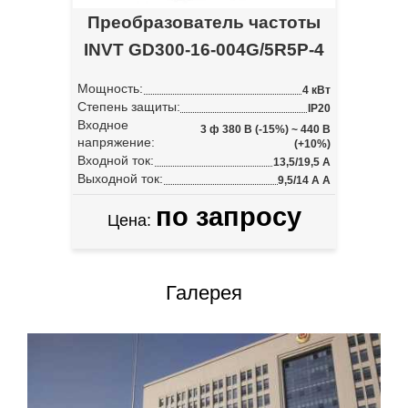
Преобразователь частоты
INVT GD300-16-004G/5R5P-4
Мощность:
4 кВт
Степень защиты:
IP20
Входное
3 ф 380 В (-15%) ~ 440 В
напряжение:
(+10%)
Входной ток:
13,5/19,5 А
Выходной ток:
9,5/14 А А
по запросу
Цена:
Галерея