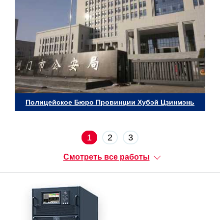
Полицейское Бюро Провинции Хубэй Цзинмэнь
1
2
3
Смотреть все работы