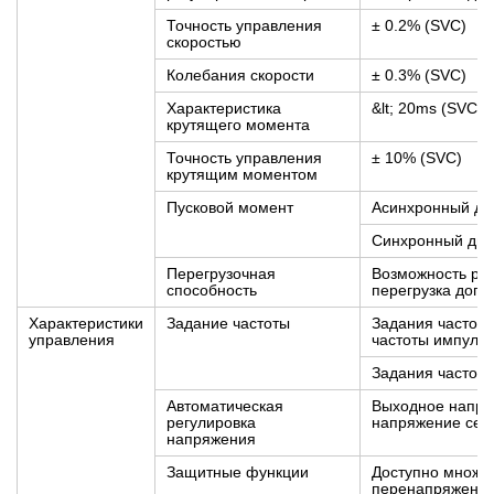
Точность управления
± 0.2% (SVC)
скоростью
Колебания скорости
± 0.3% (SVC)
Характеристика
&lt; 20ms (SVC)
крутящего момента
Точность управления
± 10% (SVC)
крутящим моментом
Пусковой момент
Асинхронный дви
Синхронный двиг
Перегрузочная
Возможность раб
способность
перегрузка допу
Характеристики
Задание частоты
Задания частоты
управления
частоты импуль-
Задания частоты
Автоматическая
Выходное напря
регулировка
напряжение сети
напряжения
Защитные функции
Доступно множес
перенапряжения,