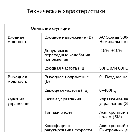
Технические характеристики
Описание функции
Входная
Входное напряжение (В)
AC 3фазы 380–
мощность
Номинальное на
Допустимые
-15%–+10%
переходные колебания
напряжения
Входная частота (Гц)
50Гц или 60Гц; 
Выходная
Выходное напряжение
0– Входное нап
мощность
(В)
Выходная частота (Гц)
0–400Гц
Функции
Режим управления
Управление вект
управления
управление (SV
Тип двигателя
Асинхронный дви
полем (SM)
Коэффициент
Асинхронный дви
регулирования скорости
Синхронный двиг