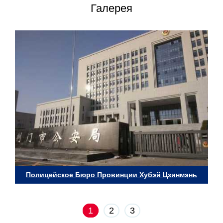
Галерея
Полицейское Бюро Провинции Хубэй Цзинмэнь
1
2
3