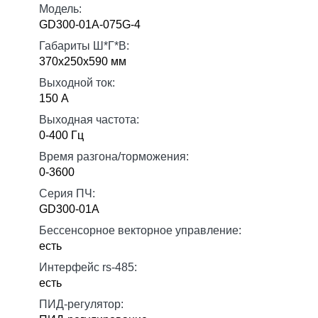
Модель:
GD300-01A-075G-4
Габариты Ш*Г*В:
370х250х590 мм
Выходной ток:
150 А
Выходная частота:
0-400 Гц
Время разгона/торможения:
0-3600
Серия ПЧ:
GD300-01A
Бессенсорное векторное управление:
есть
Интерфейс rs-485:
есть
ПИД-регулятор: