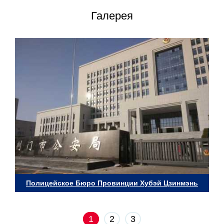
Галерея
Полицейское Бюро Провинции Хубэй Цзинмэнь
1
2
3