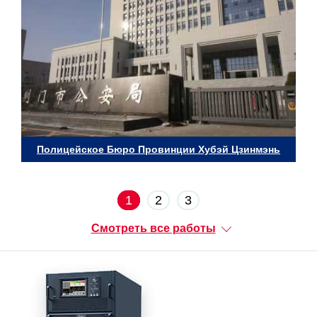
Полицейское Бюро Провинции Хубэй Цзинмэнь
1
2
3
Смотреть все работы