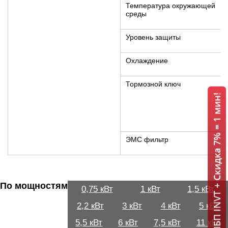
Температура окружающей
среды
Уровень защиты
Охлаждение
Тормозной ключ
ИБП INVT + Скидка 7% = 1 мин!
ЭМС фильтр
По мощностям
0,75 кВт
1 кВт
1,5 кВт
2,2 кВт
3 кВт
4 кВт
5 кВт
5,5 кВт
6 кВт
7,5 кВт
11 кВт