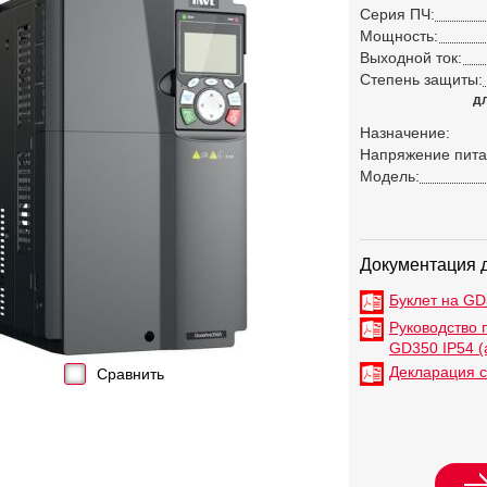
Серия ПЧ:
Мощность:
Выходной ток:
Степень защиты:
дл
Назначение:
Напряжение пита
Модель:
Документация 
Буклет на GD3
Руководство 
GD350 IP54 (
Декларация с
Сравнить