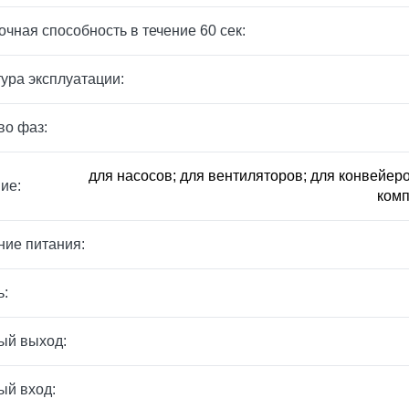
очная способность в течение 60 сек:
ура эксплуатации:
во фаз:
для насосов; для вентиляторов; для конвейеро
ие:
комп
ие питания:
ь:
ый выход:
ый вход: