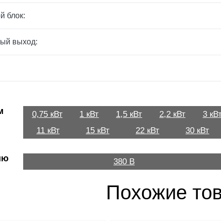
й блок:
ый выход:
м
0,75 кВт
1 кВт
1,5 кВт
2,2 кВт
3 кВ
11 кВт
15 кВт
22 кВт
30 кВт
ию
380 В
Похожие то