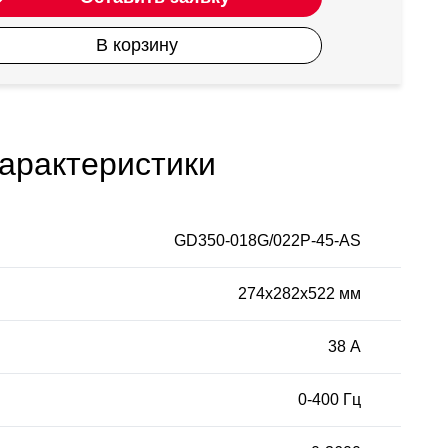
В корзину
арактеристики
GD350-018G/022P-45-AS
274х282х522 мм
38 А
0-400 Гц