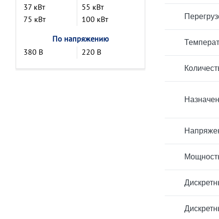
37 кВт
55 кВт
Перегруз
75 кВт
100 кВт
По напряжению
Температ
380 В
220 В
Количест
Назначен
Напряжен
Мощност
Дискретн
Дискретн