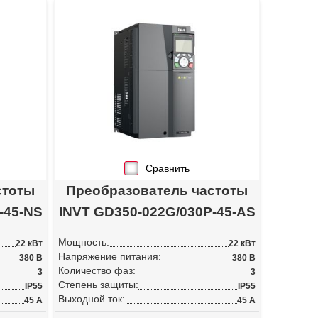
Сравнить
стоты
Преобразователь частоты
-45-NS
INVT GD350-022G/030P-45-AS
Мощность:
22 кВт
22 кВт
Напряжение питания:
380 В
380 В
Количество фаз:
3
3
Степень защиты:
IP55
IP55
Выходной ток:
45 А
45 А