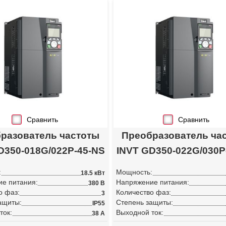
Сравнить
Сравнить
разователь частоты
Преобразователь ча
D350-018G/022P-45-NS
INVT GD350-022G/030P
:
Мощность:
18.5 кВт
е питания:
Напряжение питания:
380 В
о фаз:
Количество фаз:
3
ащиты:
Степень защиты:
IP55
ток:
Выходной ток:
38 А