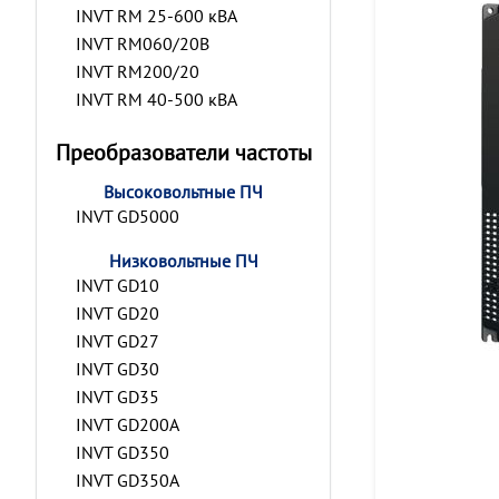
INVT RM 25-600 кВА
INVT RM060/20B
INVT RM200/20
INVT RM 40-500 кВА
Преобразователи частоты
Высоковольтные ПЧ
INVT GD5000
Низковольтные ПЧ
INVT GD10
INVT GD20
INVT GD27
INVT GD30
INVT GD35
INVT GD200A
INVT GD350
INVT GD350A