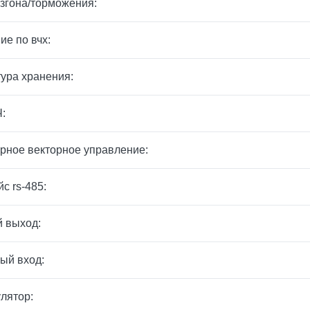
згона/торможения:
ие по вчх:
ура хранения:
:
рное векторное управление:
с rs-485:
 выход:
ый вход:
лятор: