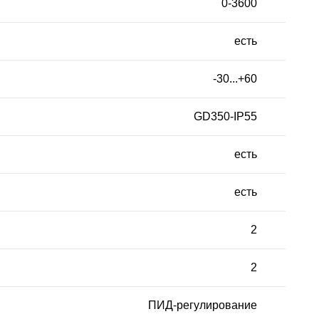
0-3600
есть
-30...+60
GD350-IP55
есть
есть
2
2
ПИД-регулирование