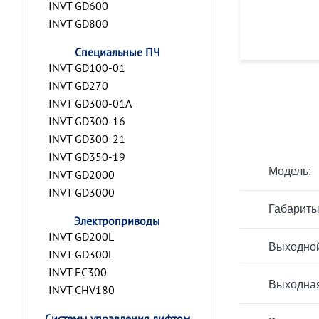
INVT GD600
INVT GD800
Специальные ПЧ
INVT GD100-01
INVT GD270
INVT GD300-01A
INVT GD300-16
INVT GD300-21
INVT GD350-19
Модель:
INVT GD2000
INVT GD3000
Габариты
Электроприводы
INVT GD200L
Выходной
INVT GD300L
INVT EC300
Выходная
INVT CHV180
Системы управления лифтом