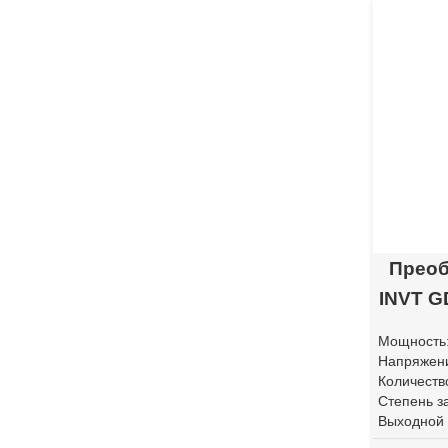
Преоб
INVT G
Мощность
Напряжени
Количеств
Степень з
Выходной 