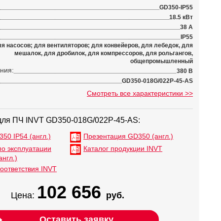
GD350-IP55
18.5 кВт
38 А
IP55
я насосов; для вентиляторов; для конвейеров, для лебедок, для
мешалок, для дробилок, для компрессоров, для рольгангов,
общепромышленный
ния:
380 В
GD350-018G/022P-45-AS
Смотреть все характеристики >>
для ПЧ INVT GD350-018G/022P-45-AS:
50 IP54 (англ.)
Презентация GD350 (англ.)
по эксплуатации
Каталог продукции INVT
англ.)
оответствия INVT
102 656
Цена:
руб.
Оставить заявку