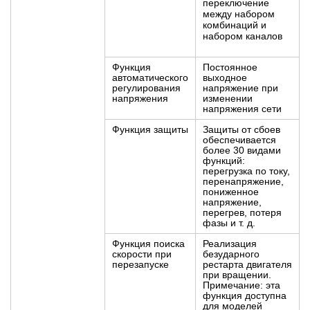
переключение
между набором
комбинаций и
набором каналов
Функция
Постоянное
автоматического
выходное
регулирования
напряжение при
напряжения
изменении
напряжения сети
Функция защиты
Защиты от сбоев
обеспечивается
более 30 видами
функций:
перегрузка по току,
перенапряжение,
пониженное
напряжение,
перегрев, потеря
фазы и т. д.
Функция поиска
Реализация
скорости при
безударного
перезапуске
рестарта двигателя
при вращении.
Примечание: эта
функция доступна
для моделей