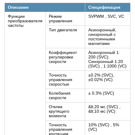
Описание
Спецификация
Функции
Режим
SVPWM , SVC, VC
преобразователя
управления
частоты
Тип двигателя
Асинхронный,
синхронный с
постоянными
магнитами
Коэффициент
Асинхронный 1:
регулировки
200 (SVC);
скорости
Синхронный 1:20
(SVC) , 1:1000 (VC)
Точность
±0.2% (SVC),
управления
±0.02% (VC)
скоростью
Колебания
± 0.3% (SVC)
скорости
Отклик
&lt;20 мс (SVC) ,
крутящего
&lt;10 мс (VC)
момента
Точность
10% (SVC) , 5%
управления
(VC)
крутящим