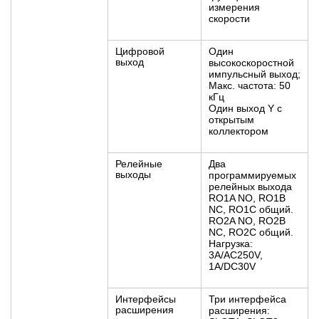
измерения
скорости
Цифровой
Один
выход
высокоскоростной
импульсный выход;
Макс. частота: 50
кГц
Один выход Y с
открытым
коллектором
Релейные
Два
выходы
программируемых
релейных выхода
RO1A NO, RO1B
NC, RO1C общий.
RO2A NO, RO2B
NC, RO2C общий.
Нагрузка:
3A/AC250V,
1A/DC30V
Интерфейсы
Три интерфейса
расширения
расширения: