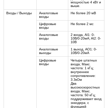
мощностью 4 кВт и
выше.
Входы / Выходы
Аналоговые
Не более 20 мВ
входы
Цифровые
Не более 2 мс
входы
Аналоговые
2 входа, AI1: 0-
входы
10В/0-20мA; AI2: 0-
10В
Аналоговые
1 выход, AO1: 0-
выходы
10В/0-20мA
Цифровые
Четыре штатных
входы
входа; Макс.
частота: 1 кГц;
внутреннее
сопротивление:
3.3кОм
Два
высокоскоростных
входа; Макс.
частота: 50 кГц;
поддерживает вход
энкодера; с
функцией