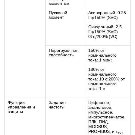
моментом
Пусковой
Асинхронный: 0.25
момент
Гц/150% (SVC)
Синхронный: 2.5
Гц/150% (SVC)
0Гц/200% (VC)
Перегрузочная
150% от
способность
номинального
тока: 1 мин;
180% от
номинального
тока: 10 с;200% от
номинального
тока: 1 с
Функции
Задание
Цифровое,
управления и
частоты
аналоговое,
защиты:
импульсное,
многоступенчатое,
ПЛК, ПИД,
MODBUS,
PROFIBUS, и т.д.;