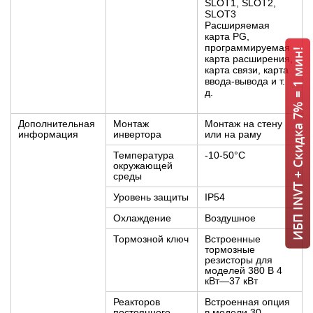
SLOT1, SLOT2,
SLOT3
Расширяемая
карта PG,
программируемая
ИБП INVT + Скидка 7% = 1 мин!
карта расширения,
карта связи, карта
ввода-вывода и т.
д.
Дополнительная
Монтаж
Монтаж на стену
информация
инвертора
или на раму
Температура
-10-50°C
окружающей
среды
Уровень защиты
IP54
Охлаждение
Воздушное
Тормозной ключ
Встроенные
тормозные
резисторы для
моделей 380 В 4
кВт—37 кВт
Реакторов
Встроенная опция
постоянного
в модели 30