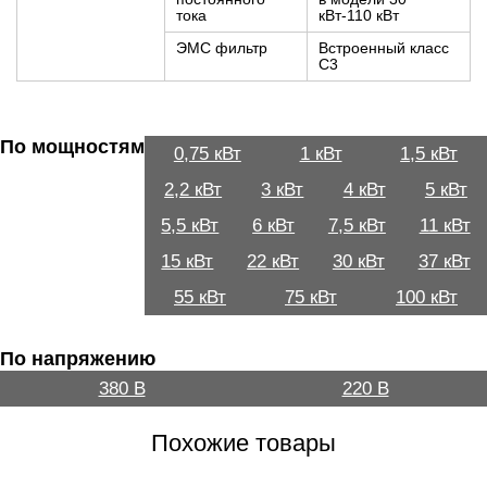
тока
кВт-110 кВт
ЭМС фильтр
Встроенный класс
С3
По мощностям
0,75 кВт
1 кВт
1,5 кВт
2,2 кВт
3 кВт
4 кВт
5 кВт
5,5 кВт
6 кВт
7,5 кВт
11 кВт
15 кВт
22 кВт
30 кВт
37 кВт
55 кВт
75 кВт
100 кВт
По напряжению
380 В
220 В
Похожие товары