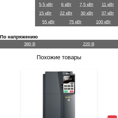
5,5 кВт
6 кВт
7,5 кВт
11 кВт
15 кВт
22 кВт
30 кВт
37 кВт
55 кВт
75 кВт
100 кВт
По напряжению
380 В
220 В
Похожие товары