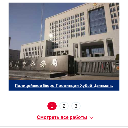
Полицейское Бюро Провинции Хубэй Цзинмэнь
1
2
3
Смотреть все работы