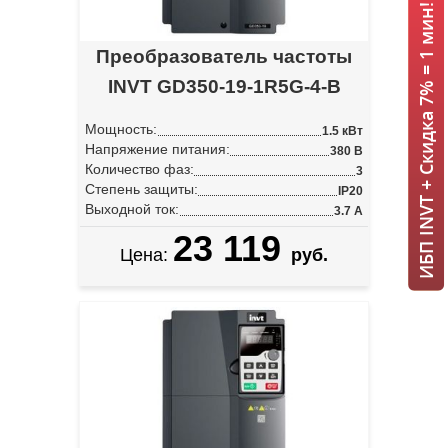
ИБП INVT + Скидка 7% = 1 мин!
Преобразователь частоты
INVT GD350-19-1R5G-4-B
Мощность:
1.5 кВт
Напряжение питания:
380 В
Количество фаз:
3
Степень защиты:
IP20
Выходной ток:
3.7 А
23 119
Цена:
руб.