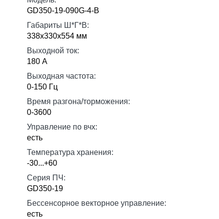
GD350-19-090G-4-B
Габариты Ш*Г*В:
338х330х554 мм
Выходной ток:
180 А
Выходная частота:
0-150 Гц
Время разгона/торможения:
0-3600
Управление по вчх:
есть
Температура хранения:
-30...+60
Серия ПЧ:
GD350-19
Бессенсорное векторное управление:
есть