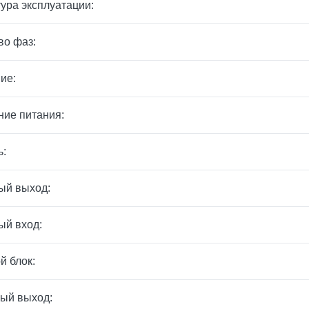
ура эксплуатации:
во фаз:
ие:
ие питания:
ь:
ый выход:
ый вход:
й блок:
ый выход: