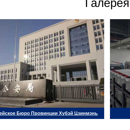
Галерея
ейское Бюро Провинции Хубэй Цзинмэнь