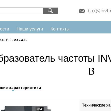
box@invt.
ости
Наши услуги
Контакты
50-19-5R5G-4-B
бразователь частоты IN
B
ские характеристики
Технические ха