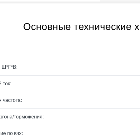
Основные технические х
 Ш*Г*В:
 ток:
 частота:
згона/торможения:
ие по вчх: