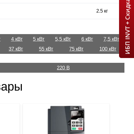
ИБП INVT + Скидка 7% = 1 мин!
2.5 кг
т
4 кВт
5 кВт
5,5 кВт
6 кВт
7,5 кВт
37 кВт
55 кВт
75 кВт
100 кВт
220 В
вары