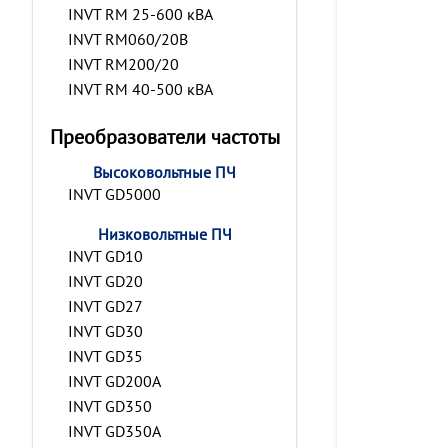
INVT RM 25-600 кВА
INVT RM060/20B
INVT RM200/20
INVT RM 40-500 кВА
Преобразователи частоты
Высоковольтные ПЧ
INVT GD5000
Низковольтные ПЧ
INVT GD10
INVT GD20
INVT GD27
INVT GD30
INVT GD35
INVT GD200A
INVT GD350
INVT GD350A