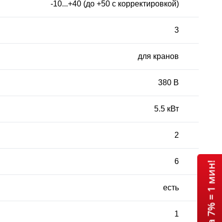
-10...+40 (до +50 с корректировкой)
3
для кранов
380 В
5.5 кВт
2
6
есть
1