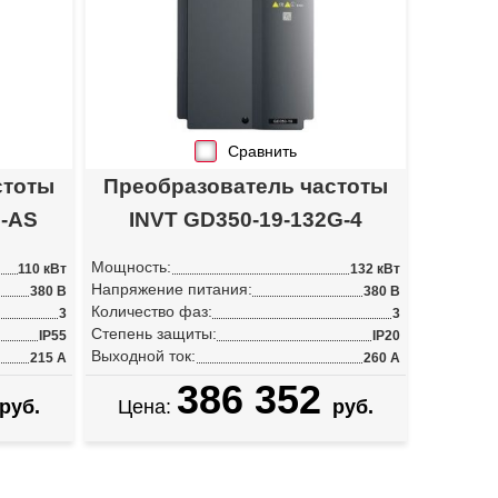
Сравнить
стоты
Преобразователь частоты
5-AS
INVT GD350-19-132G-4
Мощность:
110 кВт
132 кВт
Напряжение питания:
380 В
380 В
Количество фаз:
3
3
Степень защиты:
IP55
IP20
Выходной ток:
215 А
260 А
386 352
руб.
Цена:
руб.