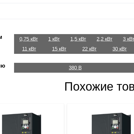
м
0,75 кВт
1 кВт
1,5 кВт
2,2 кВт
3 кВ
11 кВт
15 кВт
22 кВт
30 кВт
ию
380 В
Похожие то