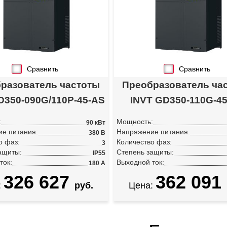
Сравнить
Сравнить
разователь частоты
Преобразователь ча
D350-090G/110P-45-AS
INVT GD350-110G-4
:
Мощность:
90 кВт
е питания:
Напряжение питания:
380 В
о фаз:
Количество фаз:
3
ащиты:
Степень защиты:
IP55
ток:
Выходной ток:
180 А
326 627
362 091
:
руб.
Цена: