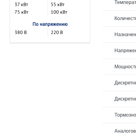
Температ
37 кВт
55 кВт
75 кВт
100 кВт
Количест
По напряжению
380 В
220 В
Назначен
Напряжен
Мощност
Дискретн
Дискретн
Тормозно
Аналогов