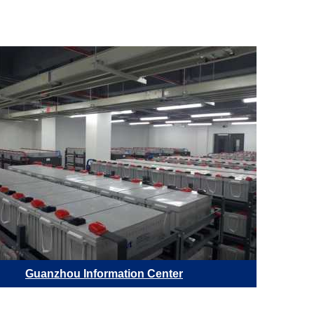
Guanzhou Information Center
Обла