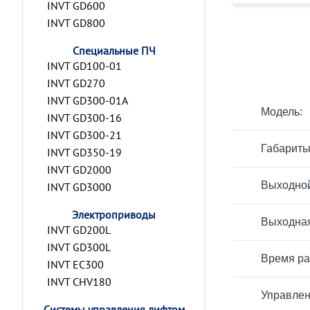
INVT GD600
INVT GD800
Специальные ПЧ
INVT GD100-01
INVT GD270
INVT GD300-01A
Модель:
INVT GD300-16
INVT GD300-21
Габариты
INVT GD350-19
INVT GD2000
Выходной
INVT GD3000
Электроприводы
Выходная
INVT GD200L
INVT GD300L
Время ра
INVT EC300
INVT CHV180
Управлен
Системы управления лифтом