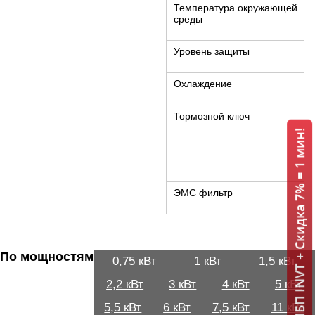
Температура окружающей
среды
Уровень защиты
Охлаждение
Тормозной ключ
ИБП INVT + Скидка 7% = 1 мин!
ЭМС фильтр
По мощностям
0,75 кВт
1 кВт
1,5 кВт
2,2 кВт
3 кВт
4 кВт
5 кВт
5,5 кВт
6 кВт
7,5 кВт
11 кВт