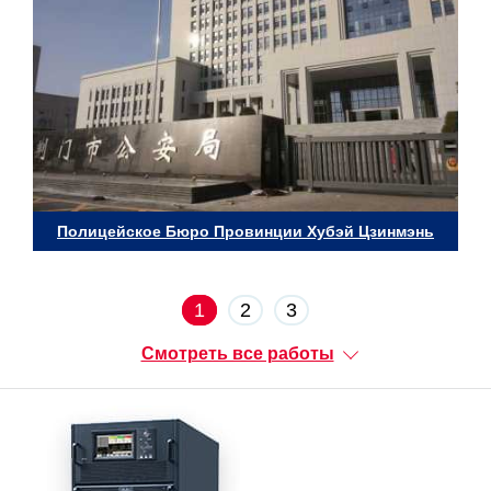
Полицейское Бюро Провинции Хубэй Цзинмэнь
1
2
3
Смотреть все работы