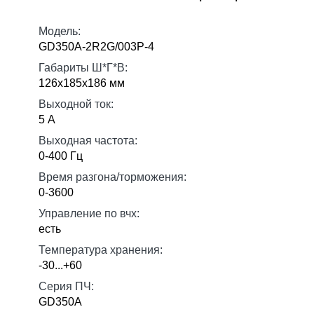
Модель:
GD350A-2R2G/003P-4
Габариты Ш*Г*В:
126х185х186 мм
Выходной ток:
5 А
Выходная частота:
0-400 Гц
Время разгона/торможения:
0-3600
Управление по вчх:
есть
Температура хранения:
-30...+60
Серия ПЧ:
GD350A