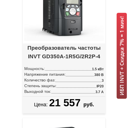
ИБП INVT + Скидка 7% = 1 мин!
Преобразователь частоты
INVT GD350A-1R5G/2R2P-4
Мощность:
1.5 кВт
Напряжение питания:
380 В
Количество фаз:
3
Степень защиты:
IP20
Выходной ток:
3.7 А
21 557
Цена:
руб.