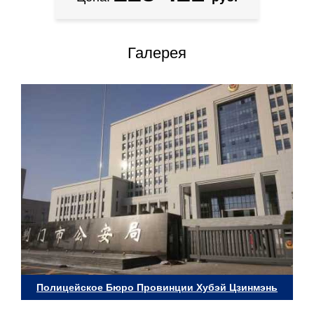
Галерея
Полицейское Бюро Провинции Хубэй Цзинмэнь