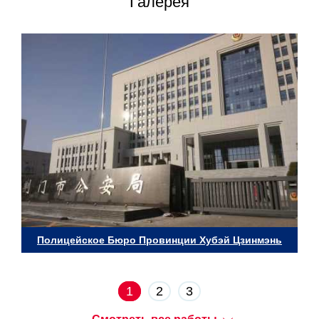
Галерея
Полицейское Бюро Провинции Хубэй Цзинмэнь
1
2
3