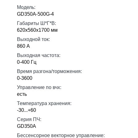
Модель:
GD350A-500G-4
Габариты Ш*Г*В:
620х560х1700 мм
Выходной ток:
860 А
Выходная частота:
0-400 Гц
Время разгона/торможения:
0-3600
Управление по вчх:
есть
Температура хранения:
-30...+60
Серия ПЧ:
GD350A
Бессенсорное векторное управление: