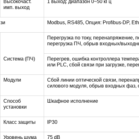
Высокочаст.
1 выход: диапазон 0~50 кГц
имп. выход
язи
Modbus, RS485, Опция: Profibus-DP, Eth
Перегрузка по току, перенапряжение, 
перегрузка ПЧ, обрыв входных/выходн
Система (ПЧ)
Перегрев, ошибка контроллера температ
или PLC, сбой связи при загрузке, пер
Модули
Сбой линии оптической связи, перена
силового модуля, обрыв входных фаз, 
Способ
Шкафное исполнение
установки
Класс защиты
IP30
Уровень шума
75 dB