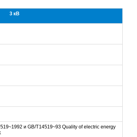
3 кВ
19~1992 и GB/T14519~93 Quality of electric energy
k