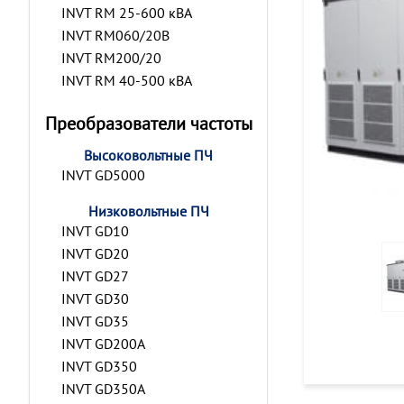
INVT RM 25-600 кВА
INVT RM060/20B
INVT RM200/20
INVT RM 40-500 кВА
Преобразователи частоты
Высоковольтные ПЧ
INVT GD5000
Низковольтные ПЧ
INVT GD10
INVT GD20
INVT GD27
INVT GD30
INVT GD35
INVT GD200A
INVT GD350
INVT GD350A