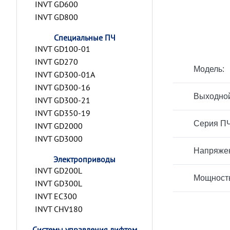
INVT GD600
INVT GD800
Специальные ПЧ
INVT GD100-01
INVT GD270
Модель:
INVT GD300-01A
INVT GD300-16
Выходной
INVT GD300-21
INVT GD350-19
Серия ПЧ
INVT GD2000
INVT GD3000
Напряжен
Электроприводы
INVT GD200L
Мощност
INVT GD300L
INVT EC300
INVT CHV180
Системы управления лифтом