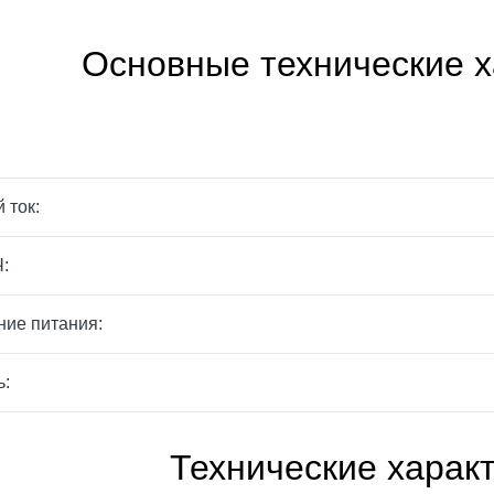
Основные технические х
 ток:
:
ие питания:
ь:
Технические харак