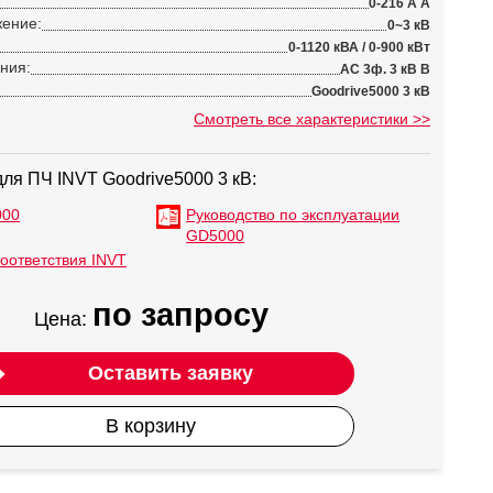
0-216 A А
ение:
0~3 кВ
0-1120 кВА / 0-900 кВт
ния:
AC 3ф. 3 кВ В
Goodrive5000 3 кВ
Смотреть все характеристики >>
ля ПЧ INVT Goodrive5000 3 кВ:
000
Руководство по эксплуатации
GD5000
оответствия INVT
по запросу
Цена:
Оставить заявку
В корзину