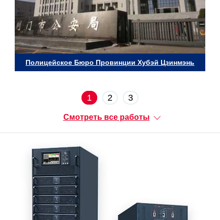
Полицейское Бюро Провинции Хубэй Цзинмэнь
1
2
3
Смотреть все работы