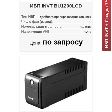
ИБП INVT + Скидка 7% = 1 мин!
ИБП INVT BU1200LCD
Тип ИБП:
двойного преобразования (on-line)
Число фаз (выход):
1
Номинальная мощность:
1.2 кВа
Напряжение АКБ:
12 В
по запросу
Цена: