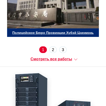
Полицейское Бюро Провинции Хубэй Цзинмэнь
1
2
3
Смотреть все работы