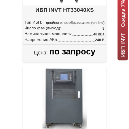
ИБП INVT + Скидка 7% = 1 мин!
ИБП INVT HT33040XS
Тип ИБП:
двойного преобразования (on-line)
Число фаз (выход):
3
Номинальная мощность:
40 кВа
Напряжение АКБ:
240 В
по запросу
Цена: