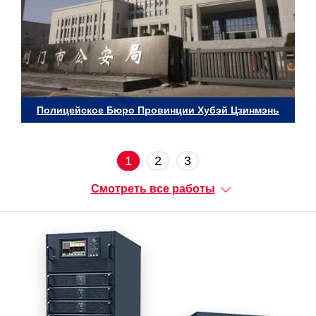
Полицейское Бюро Провинции Хубэй Цзинмэнь
1
2
3
Смотреть все работы