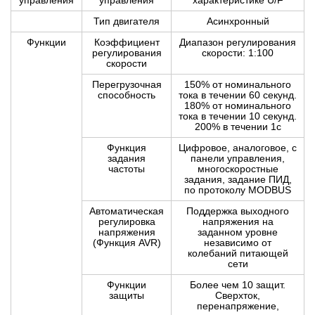
управления
управления
характеристике U/F
Тип двигателя
Асинхронный
Функции
Коэффициент
Диапазон регулирования
регулирования
скорости: 1:100
скорости
Перегрузочная
150% от номинального
способность
тока в течении 60 секунд.
180% от номинального
тока в течении 10 секунд.
200% в течении 1с
Функция
Цифровое, аналоговое, с
задания
панели управления,
частоты
многоскоростные
задания, задание ПИД,
по протоколу MODBUS
Автоматическая
Поддержка выходного
регулировка
напряжения на
напряжения
заданном уровне
(Функция AVR)
независимо от
колебаний питающей
сети
Функции
Более чем 10 защит.
защиты
Сверхток,
перенапряжение,