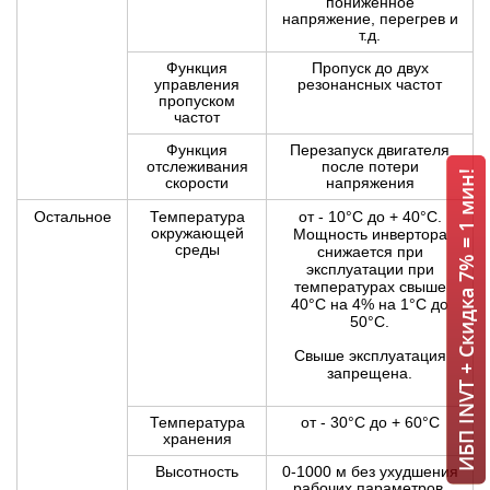
пониженное
напряжение, перегрев и
т.д.
Функция
Пропуск до двух
управления
резонансных частот
пропуском
частот
Функция
Перезапуск двигателя
отслеживания
после потери
ИБП INVT + Скидка 7% = 1 мин!
скорости
напряжения
Остальное
Температура
от - 10°С до + 40°С.
окружающей
Мощность инвертора
среды
снижается при
эксплуатации при
температурах свыше
40°С на 4% на 1°С до
50°С.
Свыше эксплуатация
запрещена.
Температура
от - 30°С до + 60°С
хранения
Высотность
0-1000 м без ухудшения
рабочих параметров.