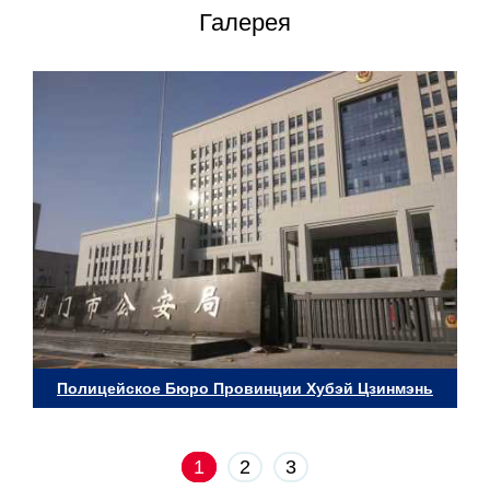
Галерея
Полицейское Бюро Провинции Хубэй Цзинмэнь
1
2
3