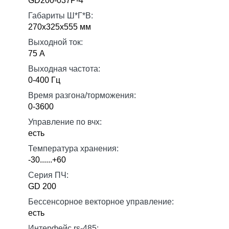
GD200-037P-4
Габариты Ш*Г*В:
270х325х555 мм
Выходной ток:
75 А
Выходная частота:
0-400 Гц
Время разгона/торможения:
0-3600
Управление по вчх:
есть
Температура хранения:
-30......+60
Серия ПЧ:
GD 200
Бессенсорное векторное управление:
есть
Интерфейс rs-485: