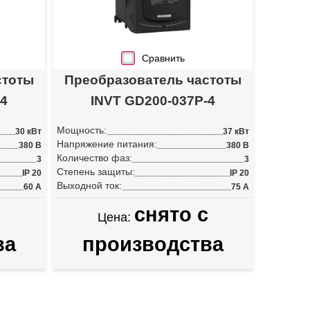
Сравнить
стоты
Преобразователь частоты
-4
INVT GD200-037P-4
Мощность:
30 кВт
37 кВт
Напряжение питания:
380 В
380 В
Количество фаз:
3
3
Степень защиты:
IP 20
IP 20
Выходной ток:
60 А
75 А
с
снято с
Цена:
ва
производства