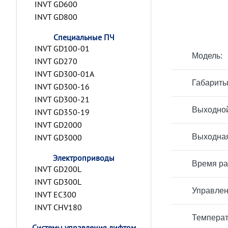
INVT GD600
INVT GD800
Специальные ПЧ
INVT GD100-01
Модель:
INVT GD270
INVT GD300-01A
Габариты
INVT GD300-16
INVT GD300-21
Выходной
INVT GD350-19
INVT GD2000
INVT GD3000
Выходная
Электроприводы
Время ра
INVT GD200L
INVT GD300L
Управлен
INVT EC300
INVT CHV180
Температ
Системы управления лифтом