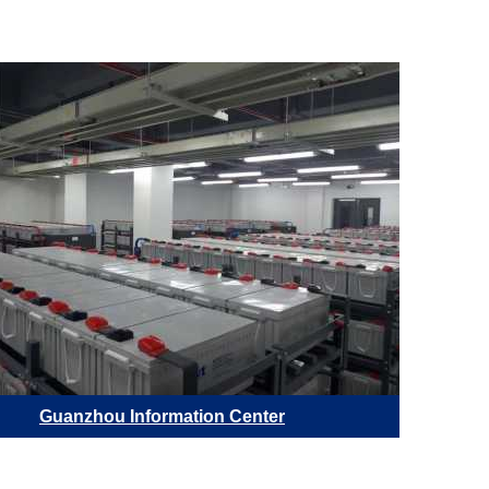
Guanzhou Information Center
Обла