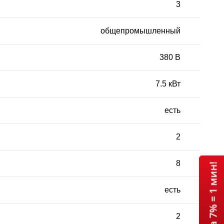
3
общепромышленный
380 В
7.5 кВт
есть
2
8
есть
2