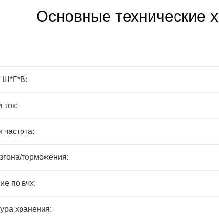
Основные технические х
 Ш*Г*В:
 ток:
 частота:
згона/торможения:
ие по вчх:
ура хранения: