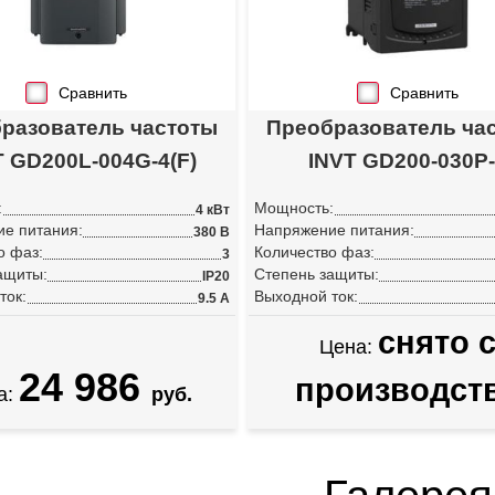
Сравнить
Сравнить
разователь частоты
Преобразователь ча
T GD200L-004G-4(F)
INVT GD200-030P
:
Мощность:
4 кВт
е питания:
Напряжение питания:
380 В
о фаз:
Количество фаз:
3
ащиты:
Степень защиты:
IP20
ток:
Выходной ток:
9.5 А
снято 
Цена:
24 986
производст
а:
руб.