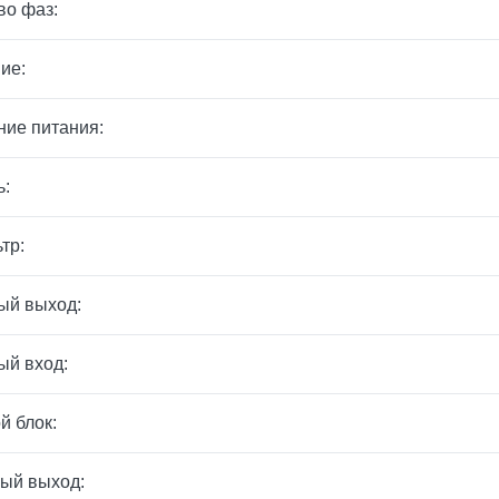
во фаз:
ие:
ие питания:
ь:
тр:
ый выход:
ый вход:
й блок:
ый выход: