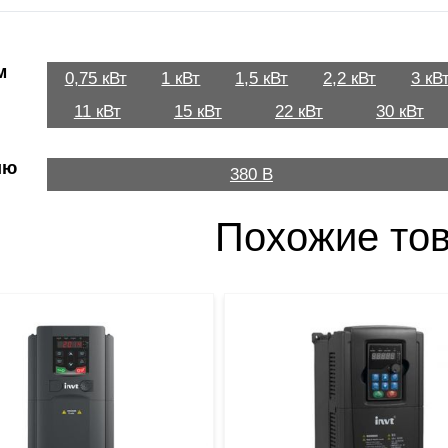
м
0,75 кВт
1 кВт
1,5 кВт
2,2 кВт
3 кВ
11 кВт
15 кВт
22 кВт
30 кВт
ию
380 В
Похожие то