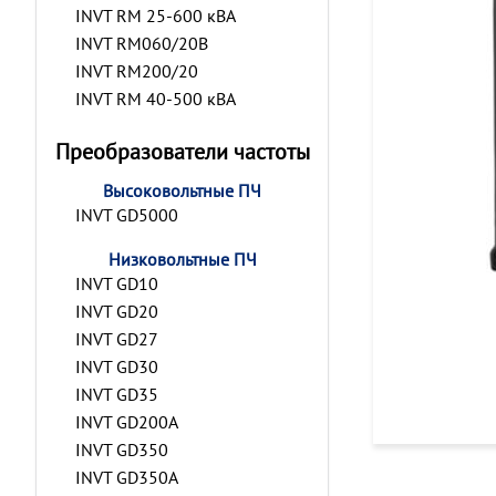
INVT RM 25-600 кВА
INVT RM060/20B
INVT RM200/20
INVT RM 40-500 кВА
Преобразователи частоты
Высоковольтные ПЧ
INVT GD5000
Низковольтные ПЧ
INVT GD10
INVT GD20
INVT GD27
INVT GD30
INVT GD35
INVT GD200A
INVT GD350
INVT GD350A