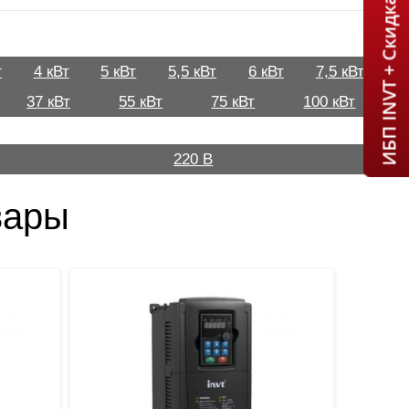
ИБП INVT + Скидка 7% = 1 мин!
т
4 кВт
5 кВт
5,5 кВт
6 кВт
7,5 кВт
37 кВт
55 кВт
75 кВт
100 кВт
220 В
вары