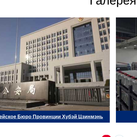
Галерея
ейское Бюро Провинции Хубэй Цзинмэнь