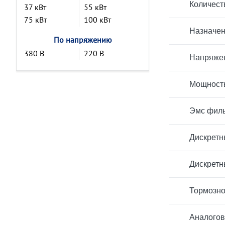
Количест
37 кВт
55 кВт
75 кВт
100 кВт
Назначен
По напряжению
380 В
220 В
Напряжен
Мощност
Эмс филь
Дискретн
Дискретн
Тормозно
Аналогов