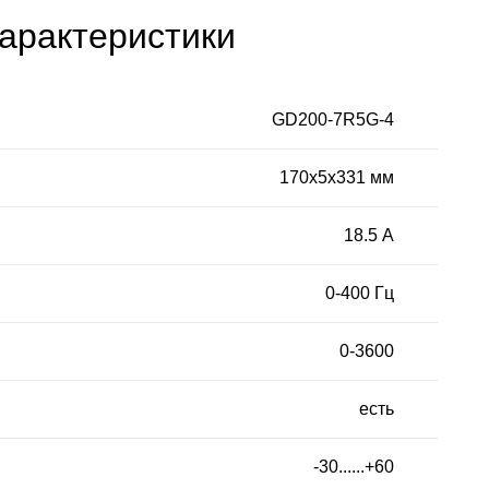
арактеристики
GD200-7R5G-4
170х5х331 мм
18.5 А
0-400 Гц
0-3600
есть
-30......+60