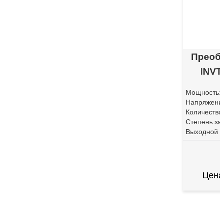
Преоб
INV
Мощность
Напряжени
Количеств
Степень з
Выходной 
Цен