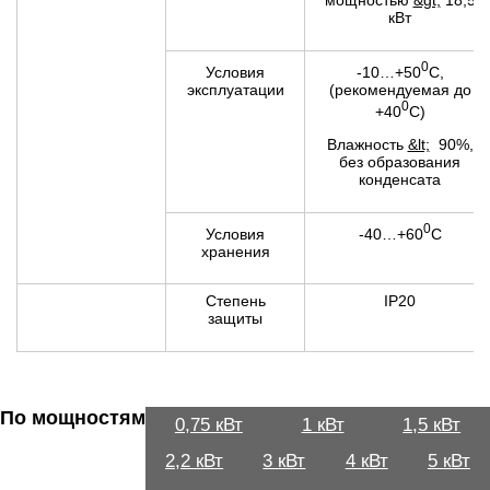
мощностью
&gt;
18,5
кВт
0
-10…+50
С,
Условия
(рекомендуемая до
эксплуатации
0
+40
С)
Влажность
&lt;
90%,
без образования
конденсата
0
-40…+60
С
Условия
хранения
Степень
IP20
защиты
По мощностям
0,75 кВт
1 кВт
1,5 кВт
2,2 кВт
3 кВт
4 кВт
5 кВт