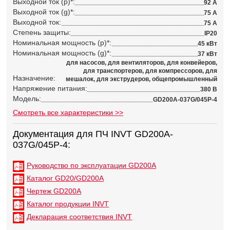
Выходной ток (p)*:
92 А
Выходной ток (g)*:
75 А
Выходной ток:
75 А
Степень защиты:
IP20
Номинальная мощность (p)*:
45 кВт
Номинальная мощность (g)*:
37 кВт
для насосов, для вентиляторов, для конвейеров,
для транспортеров, для компрессоров, для
Назначение:
мешалок, для экструдеров, общепромышленный
Напряжение питания:
380 В
Модель:
GD200A-037G/045P-4
Смотреть все характеристики >>
Документация для ПЧ INVT GD200A-
037G/045P-4:
Руководство по эксплуатации GD200A
Каталог GD20/GD200A
Чертеж GD200A
Каталог продукции INVT
Декларация соответствия INVT