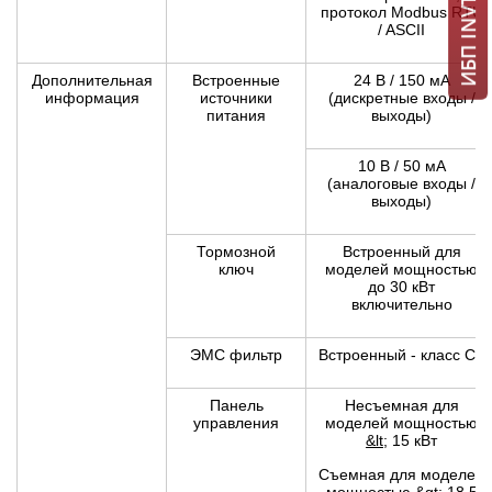
протокол Modbus RTU
/ ASCII
Дополнительная
Встроенные
24 В / 150 мА
информация
источники
(дискретные входы /
питания
выходы)
10 В / 50 мА
(аналоговые входы /
выходы)
Тормозной
Встроенный для
ключ
моделей мощностью
до 30 кВт
включительно
ЭМС фильтр
Встроенный - класс С3
Панель
Несъемная для
управления
моделей мощностью
&lt;
15 кВт
Съемная для моделей