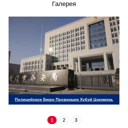
Галерея
Полицейское Бюро Провинции Хубэй Цзинмэнь
1
2
3