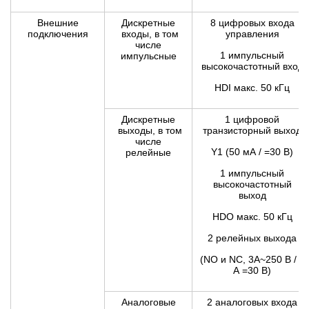
Внешние
Дискретные
8 цифровых входа
подключения
входы, в том
управления
числе
1 импульсный
импульсные
высокочастотный вход
HDI макс. 50 кГц
Дискретные
1 цифровой
выходы, в том
транзисторный выход
числе
Y1 (50 мА / =30 В)
релейные
1 импульсный
высокочастотный
выход
HDO макс. 50 кГц
2 релейных выхода
(NO и NC, 3A~250 В / 1
А =30 В)
Аналоговые
2 аналоговых входа