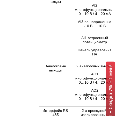
входы
AI2
многофункциональный
0…10 В / 4…20 мА
AI3 по напряжению
-10 В…+10 В
AI1 встроенный
потенциометр
Панель управления
ПЧ
Аналоговые
2 аналоговых выхода
ИБП INVT + Скидка 7% = 1 мин!
выходы
АО1
многофункциональный
0…10 В / 4…20 мА
АО2
многофункциональный
0…10 В / 4…20 мА
Интерфейс RS-
2-х проводной,
485
изолированный,