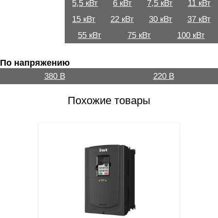
5,5 кВт
6 кВт
7,5 кВт
11 кВт
15 кВт
22 кВт
30 кВт
37 кВт
55 кВт
75 кВт
100 кВт
По напряжению
380 В
220 В
Похожие товары