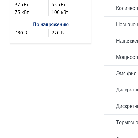
37 кВт
55 кВт
Количест
75 кВт
100 кВт
По напряжению
Назначен
380 В
220 В
Напряжен
Мощност
Эмс филь
Дискретн
Дискретн
Тормозно