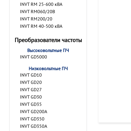
INVT RM 25-600 кВА
INVT RM060/20B
INVT RM200/20
INVT RM 40-500 кВА
Преобразователи частоты
Высоковольтные ПЧ
INVT GD5000
Низковольтные ПЧ
INVT GD10
INVT GD20
INVT GD27
INVT GD30
INVT GD35
INVT GD200A
INVT GD350
INVT GD350A