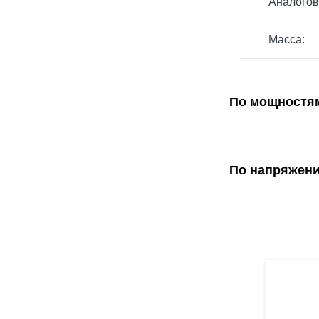
Аналогов
Масса:
По мощностя
По напряжен