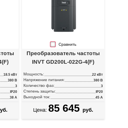
Сравнить
стоты
Преобразователь частоты
(F)
INVT GD200L-022G-4(F)
Мощность:
18.5 кВт
22 кВт
Напряжение питания:
380 В
380 В
Количество фаз:
3
3
Степень защиты:
IP20
IP20
Выходной ток:
38 А
45 А
85 645
уб.
Цена:
руб.