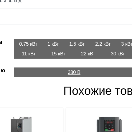
ый выход:
м
0,75 кВт
1 кВт
1,5 кВт
2,2 кВт
3 кВ
11 кВт
15 кВт
22 кВт
30 кВт
ию
380 В
Похожие то