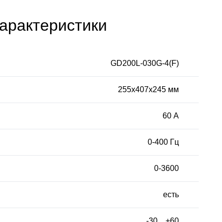
арактеристики
GD200L-030G-4(F)
255х407х245 мм
60 А
0-400 Гц
0-3600
есть
-30…+60