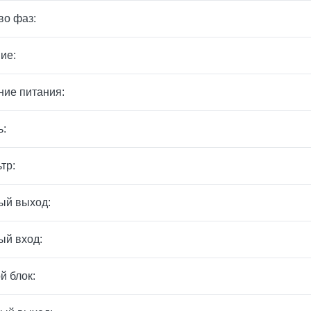
во фаз:
ие:
ие питания:
ь:
тр:
ый выход:
ый вход:
й блок: