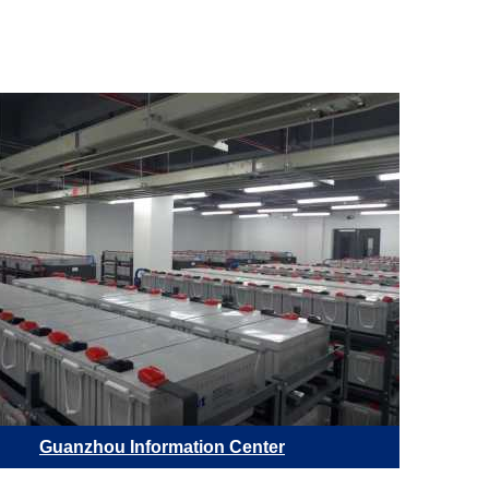
Guanzhou Information Center
Обла