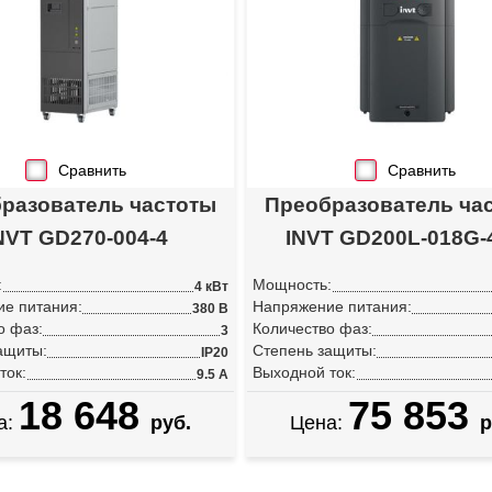
Сравнить
Сравнить
разователь частоты
Преобразователь ча
NVT GD270-004-4
INVT GD200L-018G-4
:
Мощность:
4 кВт
е питания:
Напряжение питания:
380 В
о фаз:
Количество фаз:
3
ащиты:
Степень защиты:
IP20
ток:
Выходной ток:
9.5 А
18 648
75 853
а:
руб.
Цена:
р