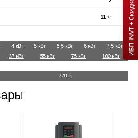
ИБП INVT + Скидка 7% = 1 мин!
2
11 кг
т
4 кВт
5 кВт
5,5 кВт
6 кВт
7,5 кВт
37 кВт
55 кВт
75 кВт
100 кВт
220 В
вары