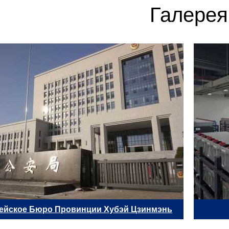
Галерея
ейское Бюро Провинции Хубэй Цзинмэнь