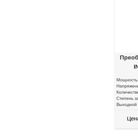
Преоб
I
Мощность
Напряжени
Количеств
Степень з
Выходной 
Цен