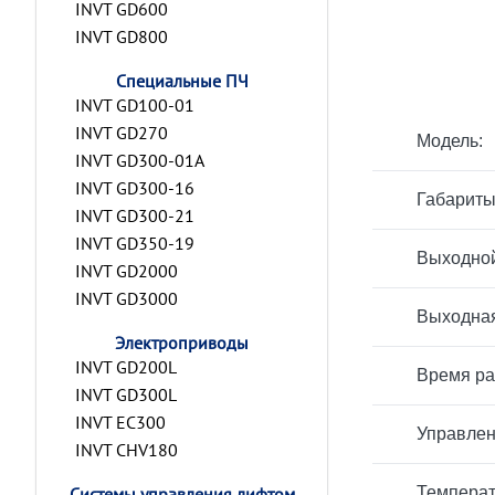
INVT GD600
INVT GD800
Специальные ПЧ
INVT GD100-01
INVT GD270
Модель:
INVT GD300-01A
INVT GD300-16
Габариты
INVT GD300-21
INVT GD350-19
Выходной
INVT GD2000
INVT GD3000
Выходная
Электроприводы
INVT GD200L
Время ра
INVT GD300L
INVT EC300
Управлен
INVT CHV180
Системы управления лифтом
Температ