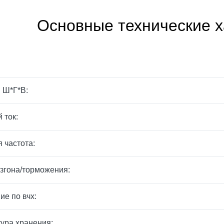
Основные технические х
 Ш*Г*В:
 ток:
 частота:
згона/торможения:
ие по вчх:
ура хранения: