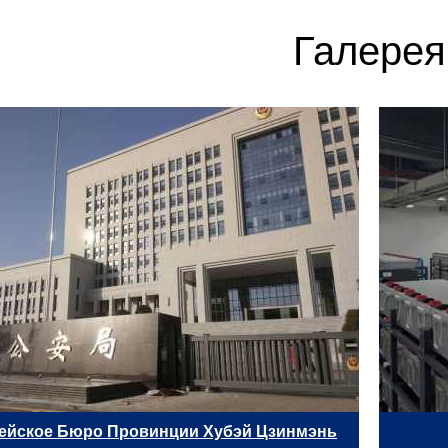
Галерея
ейское Бюро Провинции Хубэй Цзинмэнь