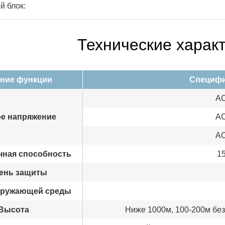
й блок:
Технические харак
ние функции
Специфи
AC
е напряжение
AC
AC
чная способность
1
ень защиты
кружающей среды
Высота
Ниже 1000м, 100-200м бе