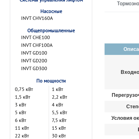
Тормозно
Насосные
INVT CHV160A
Общепромышленные
INVT CHE100
INVT CHF100A
Описа
INVT GD100
INVT GD200
INVT GD300
Входно
По мощности
0,75 кВт
1 кВт
Перегрузо
1,5 кВт
2,2 кВт
3 кВт
4 кВт
Степ
5 кВт
5,5 кВт
Условия о
6 кВт
7,5 кВт
11 кВт
15 кВт
22 кВт
30 кВт