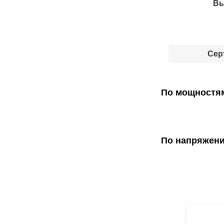
Вы
Сер
По мощностя
По напряжен