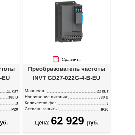
Сравнить
стоты
Преобразователь частоты
B-EU
INVT GD27-022G-4-B-EU
Мощность:
11 кВт
22 кВт
Напряжение питания:
380 В
380 В
Количество фаз:
3
3
Степень защиты:
IP20
IP20
62 929
уб.
Цена:
руб.