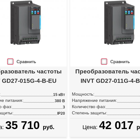
Сравнить
Сравнить
разователь частоты
Преобразователь ча
 GD27-015G-4-B-EU
INVT GD27-011G-4-
:
Мощность:
15 кВт
е питания:
Напряжение питания:
380 В
о фаз:
Количество фаз:
3
ащиты:
Степень защиты:
IP20
35 710
42 017
а:
руб.
Цена:
р