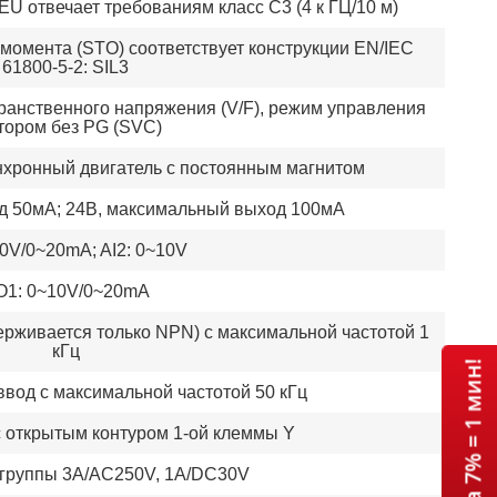
U отвечает требованиям класс C3 (4 к ГЦ/10 м)
момента (STO) соответствует конструкции EN/IEC
61800-5-2: SIL3
ранственного напряжения (V/F), режим управления
тором без PG (SVC)
нхронный двигатель с постоянным магнитом
д 50мА; 24В, максимальный выход 100мА
10V/0~20mA; AI2: 0~10V
O1: 0~10V/0~20mA
ерживается только NPN) с максимальной частотой 1
кГц
ввод с максимальной частотой 50 кГц
с открытым контуром 1-ой клеммы Y
 группы 3A/AC250V, 1A/DC30V