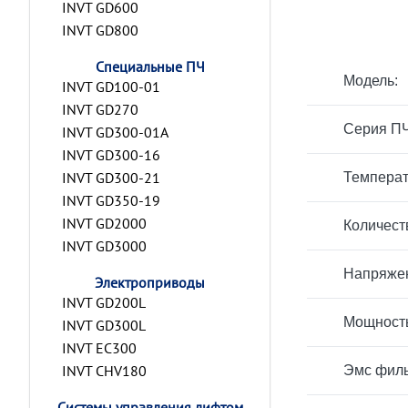
INVT GD600
INVT GD800
Специальные ПЧ
Модель:
INVT GD100-01
INVT GD270
Серия ПЧ
INVT GD300-01A
INVT GD300-16
INVT GD300-21
Температ
INVT GD350-19
INVT GD2000
Количест
INVT GD3000
Напряжен
Электроприводы
INVT GD200L
Мощност
INVT GD300L
INVT EC300
INVT CHV180
Эмс филь
Системы управления лифтом