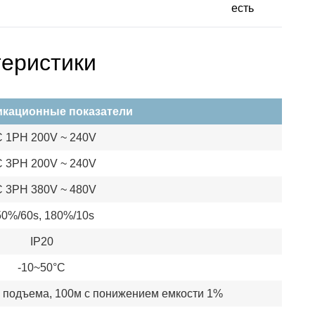
есть
теристики
кационные показатели
 1PH 200V ~ 240V
 3PH 200V ~ 240V
 3PH 380V ~ 480V
50%/60s, 180%/10s
IP20
-10~50°C
з подъема, 100м с понижением емкости 1%