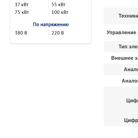
37 кВт
55 кВт
75 кВт
100 кВт
Техника
По напряжению
380 В
220 В
Управление 
Тип эле
Внешнее э
Анал
Анало
Циф
Цифр