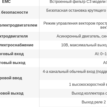
EMC
Встроенный фильтр C3 модели E
Безопасная остановка крутящего 
 безопасности
Режим управления вектором прост
электродвигателем
век
ктродвигателя
Асинхронный двигатель, си
лектроснабжение
10В, максимальный выхо
оговый вход
AI: 0~
говый выход
A
4-а канальный обычный вход (подд
ровой ввод
1 высокоскоростной 
овой выход
Выход коллектора 
Выход реле 2