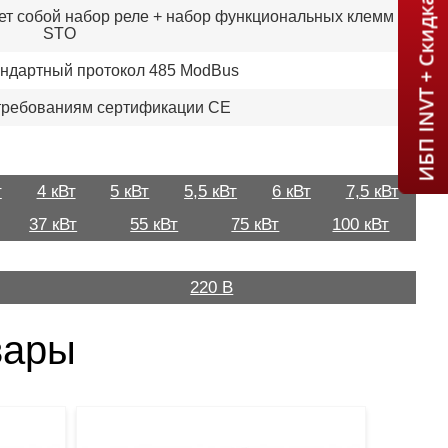
ИБП INVT + Скидка 7% = 1 мин!
ет собой набор реле + набор функциональных клемм
STO
ндартный протокол 485 ModBus
требованиям сертификации CE
т
4 кВт
5 кВт
5,5 кВт
6 кВт
7,5 кВт
37 кВт
55 кВт
75 кВт
100 кВт
220 В
вары