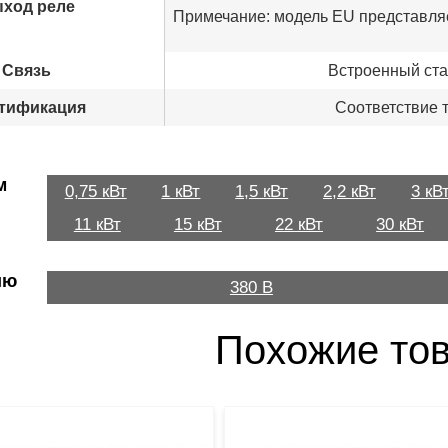
ход реле
Примечание: модель EU представля
Связь
Встроенный ста
тификация
Соответствие 
м
0,75 кВт
1 кВт
1,5 кВт
2,2 кВт
3 кВ
11 кВт
15 кВт
22 кВт
30 кВт
ию
380 В
Похожие то