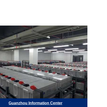
Guanzhou Information Center
Обла