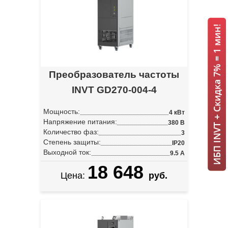
ИБП INVT + Скидка 7% = 1 мин!
Преобразователь частоты
INVT GD270-004-4
Мощность:
4 кВт
Напряжение питания:
380 В
Количество фаз:
3
Степень защиты:
IP20
Выходной ток:
9.5 А
18 648
Цена:
руб.