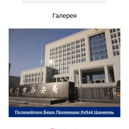
Галерея
Полицейское Бюро Провинции Хубэй Цзинмэнь