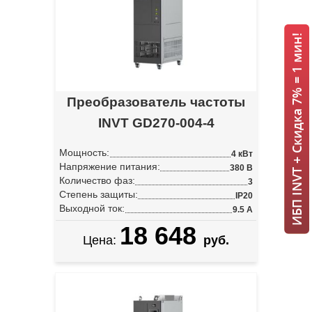
ИБП INVT + Скидка 7% = 1 мин!
Преобразователь частоты
INVT GD270-004-4
Мощность:
4 кВт
Напряжение питания:
380 В
Количество фаз:
3
Степень защиты:
IP20
Выходной ток:
9.5 А
18 648
Цена:
руб.