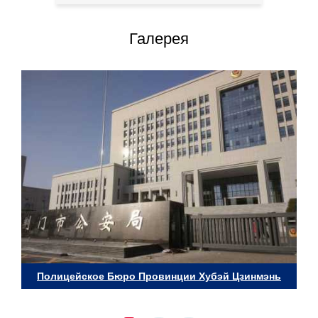
Галерея
Полицейское Бюро Провинции Хубэй Цзинмэнь