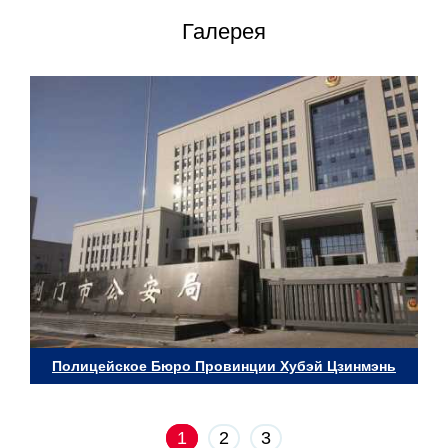
Галерея
Полицейское Бюро Провинции Хубэй Цзинмэнь
1
2
3