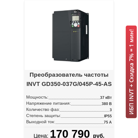
ИБП INVT + Скидка 7% = 1 мин!
Преобразователь частоты
INVT GD350-037G/045P-45-AS
Мощность:
37 кВт
Напряжение питания:
380 В
Количество фаз:
3
Степень защиты:
IP55
Выходной ток:
75 А
170 790
Цена:
руб.