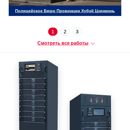
Полицейское Бюро Провинции Хубэй Цзинмэнь
1
2
3
Смотреть все работы