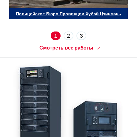
Полицейское Бюро Провинции Хубэй Цзинмэнь
1
2
3
Смотреть все работы